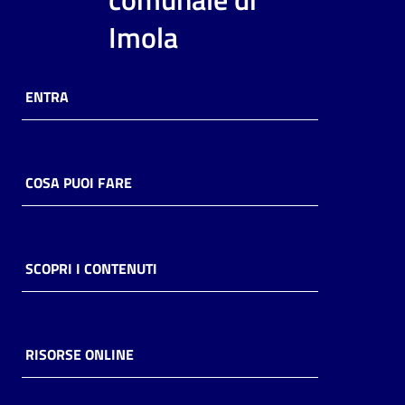
i
Imola
contenuti
ENTRA
Risorse
online
COSA PUOI FARE
Casa
SCOPRI I CONTENUTI
Piani
Archivio
storico
RISORSE ONLINE
Decentrate