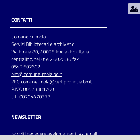
Patto
CONTATTI
per
la
Comune di Imola
lettura
Servizi Bibliotecari e archivistici
Via Emilia 80, 40026 Imola (Bo), Italia
centralino: tel 0542.6026.36 fax
Seguici
0542.602602
su
bim@comune.imola.bo.it
PEC
comune.imola@cert.provincia.bo.it
P.IVA 00523381200
C.F. 00794470377
NEWSLETTER
Iscriviti per avere aggiornamenti via email