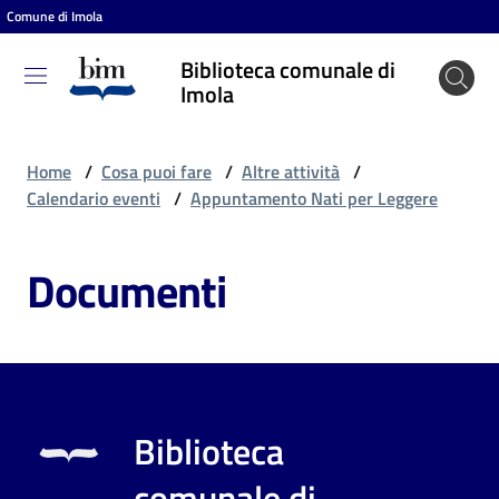
Comune di Imola
Vai al contenuto
Vai alla navigazione
Vai al footer
Biblioteca comunale di
Biblioteca
Imola
comunale
di Imola
Home
/
Cosa puoi fare
/
Altre attività
/
Calendario eventi
/
Appuntamento Nati per Leggere
Entra
Documenti
Cosa
puoi
fare
Biblioteca
Scopri
comunale di