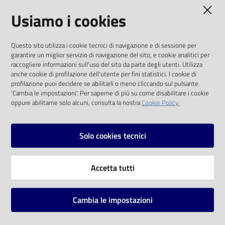
AMMINISTRAZIONE TRASPARENTE
Usiamo i cookies
Catalogo
on line
I dati personali pubblicati sono riutilizzabili
Questo sito utilizza i cookie tecnici di navigazione e di sessione per
solo alle condizioni previste dalla direttiva
Eventi
garantire un miglior servizio di navigazione del sito, e cookie analitici per
comunitaria 2003/98/CE e dal d.lgs. 36/2006
raccogliere informazioni sull'uso del sito da parte degli utenti. Utilizza
anche cookie di profilazione dell'utente per fini statistici. I cookie di
Chiedi al
SOCIAL
profilazione puoi decidere se abilitarli o meno cliccando sul pulsante
bibliotecario
'Cambia le impostazioni'. Per saperne di più su come disabilitare i cookie
oppure abilitarne solo alcuni, consulta la nostra
Cookie Policy.
Facebook
Youtube
Instagram
Avvisi
Solo cookies tecnici
Orari
Vai alla pagina
Accetta tutti
Privacy
Note legali
Cambia le impostazioni
Mappa del sito