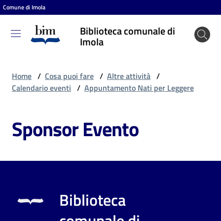
Comune di Imola
Vai al contenuto
Vai alla navigazione
Vai al footer
Biblioteca comunale di
Biblioteca
Imola
comunale
di Imola
Home
/
Cosa puoi fare
/
Altre attività
/
Calendario eventi
/
Appuntamento Nati per Leggere
Entra
Sponsor Evento
Cosa
puoi
fare
Biblioteca
Scopri
comunale di