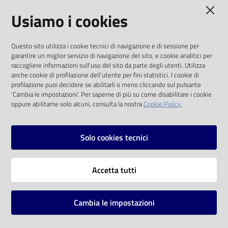
AMMINISTRAZIONE TRASPARENTE
Usiamo i cookies
Catalogo
on line
I dati personali pubblicati sono riutilizzabili
Questo sito utilizza i cookie tecnici di navigazione e di sessione per
solo alle condizioni previste dalla direttiva
Eventi
garantire un miglior servizio di navigazione del sito, e cookie analitici per
comunitaria 2003/98/CE e dal d.lgs. 36/2006
raccogliere informazioni sull'uso del sito da parte degli utenti. Utilizza
anche cookie di profilazione dell'utente per fini statistici. I cookie di
Chiedi al
SOCIAL
profilazione puoi decidere se abilitarli o meno cliccando sul pulsante
bibliotecario
'Cambia le impostazioni'. Per saperne di più su come disabilitare i cookie
oppure abilitarne solo alcuni, consulta la nostra
Cookie Policy.
Facebook
Youtube
Instagram
Avvisi
Solo cookies tecnici
Orari
Vai alla pagina
Accetta tutti
Privacy
Note legali
Cambia le impostazioni
Mappa del sito