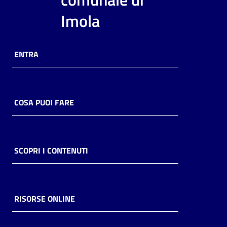
i
Imola
contenuti
ENTRA
Risorse
online
COSA PUOI FARE
Casa
SCOPRI I CONTENUTI
Piani
Archivio
storico
RISORSE ONLINE
Decentrate