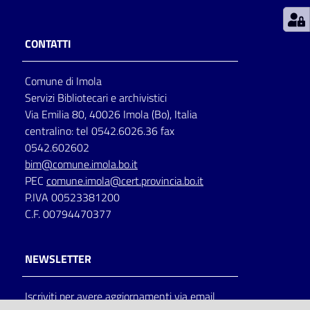
Patto
CONTATTI
per
la
Comune di Imola
lettura
Servizi Bibliotecari e archivistici
Via Emilia 80, 40026 Imola (Bo), Italia
centralino: tel 0542.6026.36 fax
Seguici
0542.602602
su
bim@comune.imola.bo.it
PEC
comune.imola@cert.provincia.bo.it
P.IVA 00523381200
C.F. 00794470377
NEWSLETTER
Iscriviti per avere aggiornamenti via email