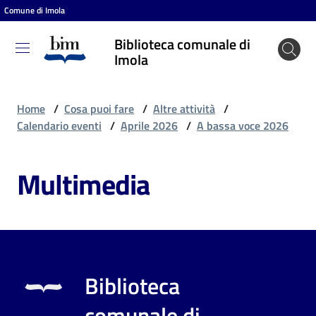
Comune di Imola
Vai al contenuto
Vai alla navigazione
Vai al footer
Biblioteca comunale di
Biblioteca
Imola
comunale
di Imola
Home
/
Cosa puoi fare
/
Altre attività
/
Calendario eventi
/
Aprile 2026
/
A bassa voce 2026
Entra
Multimedia
Cosa
puoi
fare
Biblioteca
Scopri
comunale di