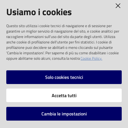
AMMINISTRAZIONE TRASPARENTE
Usiamo i cookies
Catalogo
on line
I dati personali pubblicati sono riutilizzabili
Questo sito utilizza i cookie tecnici di navigazione e di sessione per
solo alle condizioni previste dalla direttiva
Eventi
garantire un miglior servizio di navigazione del sito, e cookie analitici per
comunitaria 2003/98/CE e dal d.lgs. 36/2006
raccogliere informazioni sull'uso del sito da parte degli utenti. Utilizza
anche cookie di profilazione dell'utente per fini statistici. I cookie di
Chiedi al
SOCIAL
profilazione puoi decidere se abilitarli o meno cliccando sul pulsante
bibliotecario
'Cambia le impostazioni'. Per saperne di più su come disabilitare i cookie
oppure abilitarne solo alcuni, consulta la nostra
Cookie Policy.
Facebook
Youtube
Instagram
Avvisi
Solo cookies tecnici
Orari
Vai alla pagina
Accetta tutti
Privacy
Note legali
Cambia le impostazioni
Mappa del sito