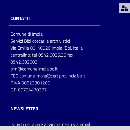
Patto
CONTATTI
per
la
Comune di Imola
lettura
Servizi Bibliotecari e archivistici
Via Emilia 80, 40026 Imola (Bo), Italia
centralino: tel 0542.6026.36 fax
Seguici
0542.602602
su
bim@comune.imola.bo.it
PEC
comune.imola@cert.provincia.bo.it
P.IVA 00523381200
C.F. 00794470377
NEWSLETTER
Iscriviti per avere aggiornamenti via email