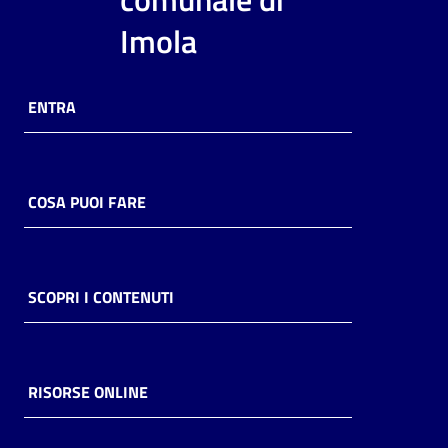
i
Imola
contenuti
ENTRA
Risorse
online
COSA PUOI FARE
Casa
SCOPRI I CONTENUTI
Piani
Archivio
storico
RISORSE ONLINE
Decentrate