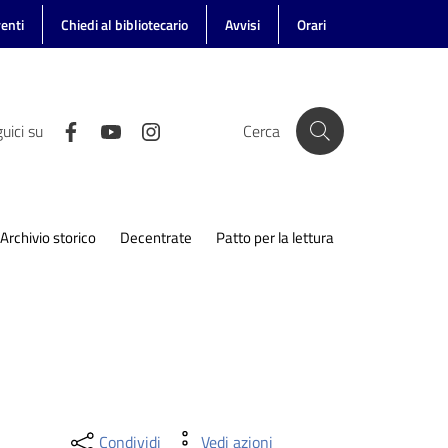
enti
Chiedi al bibliotecario
Avvisi
Orari
uici su
Cerca
Archivio storico
Decentrate
Patto per la lettura
Condividi
Vedi azioni