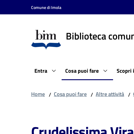
Vai al contenuto
Vai alla navigazione
Vai al footer
Comune di Imola
Biblioteca comun
Entra
Cosa puoi fare
Scopri 
Home
Cosa puoi fare
Altre attività
/
/
/
Salta al contenuto
Crudelissima Vir