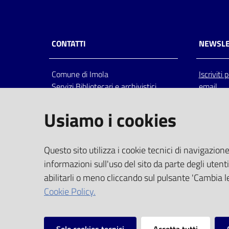
CONTATTI
NEWSLE
Comune di Imola
Iscriviti
Servizi Bibliotecari e archivistici
email
Via Emilia 80, 40026 Imola (Bo),
Italia
Usiamo i cookies
centralino: tel 0542.6026.36 fax
0542.602602
bim@comune.imola.bo.it
Questo sito utilizza i cookie tecnici di navigazione
PEC
informazioni sull'uso del sito da parte degli utenti
comune.imola@cert.provincia.bo.it
abilitarli o meno cliccando sul pulsante 'Cambia le
P.IVA 00523381200
Cookie Policy.
C.F. 00794470377