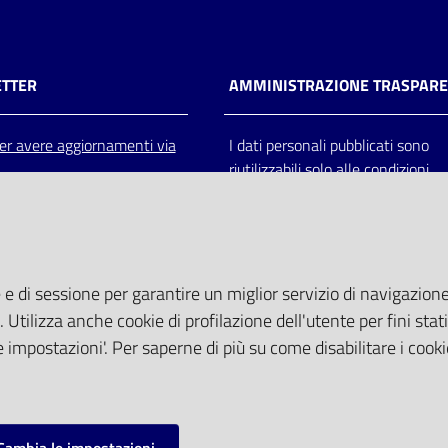
TTER
AMMINISTRAZIONE TRASPAR
 per avere aggiornamenti via
I dati personali pubblicati sono
riutilizzabili solo alle condizioni
previste dalla direttiva comunitar
2003/98/CE e dal d.lgs. 36/200
 e di sessione per garantire un miglior servizio di navigazione 
. Utilizza anche cookie di profilazione dell'utente per fini stati
 impostazioni'. Per saperne di più su come disabilitare i cooki