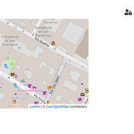
Leaflet
| ©
OpenStreetMap
contributors