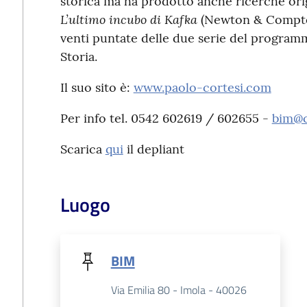
storica ma ha prodotto anche ricerche orig
L’ultimo incubo di Kafka
(Newton & Compton,
venti puntate delle due serie del program
Storia.
Il suo sito è:
www.paolo-cortesi.com
Per info tel. 0542 602619 / 602655 -
bim@c
Scarica
qui
il depliant
Luogo
BIM
Via Emilia 80 - Imola - 40026