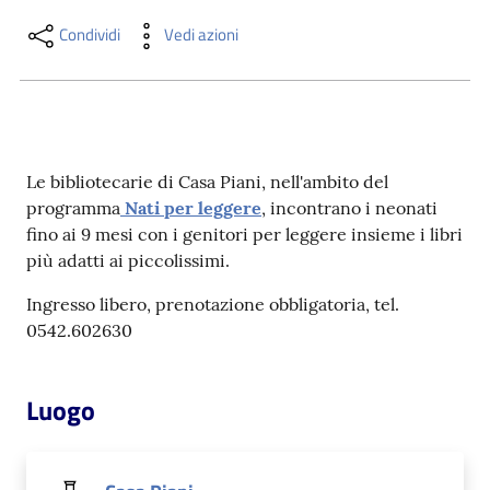
i
contenuti
Condividi
Vedi azioni
Risorse
online
Le bibliotecarie di Casa Piani, nell'ambito del
programma
Nati per leggere
, incontrano i neonati
fino ai 9 mesi con i genitori per leggere insieme i libri
più adatti ai piccolissimi.
Ingresso libero, prenotazione obbligatoria, tel.
Casa
0542.602630
Piani
Archivio
Luogo
storico
Decentrate