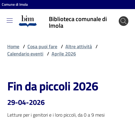
Comune di Imola
Vai al contenuto
Vai alla navigazione
Vai al footer
Biblioteca comunale di
Biblioteca
Imola
comunale
di Imola
Home
/
Cosa puoi fare
/
Altre attività
/
Calendario eventi
/
Aprile 2026
Entra
Fin da piccoli 2026
Salta al contenuto
Cosa
puoi
29-04-2026
fare
Letture per i genitori e i loro piccoli, da 0 a 9 mesi
Scopri