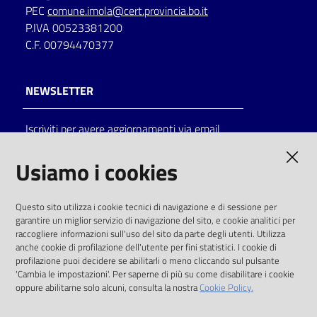
PEC
comune.imola@cert.provincia.bo.it
P.IVA 00523381200
C.F. 00794470377
NEWSLETTER
Iscriviti per avere aggiornamenti via email
AMMINISTRAZIONE TRASPARENTE
Usiamo i cookies
I dati personali pubblicati sono riutilizzabili
Questo sito utilizza i cookie tecnici di navigazione e di sessione per
solo alle condizioni previste dalla direttiva
garantire un miglior servizio di navigazione del sito, e cookie analitici per
comunitaria 2003/98/CE e dal d.lgs. 36/2006
raccogliere informazioni sull'uso del sito da parte degli utenti. Utilizza
anche cookie di profilazione dell'utente per fini statistici. I cookie di
SOCIAL
profilazione puoi decidere se abilitarli o meno cliccando sul pulsante
'Cambia le impostazioni'. Per saperne di più su come disabilitare i cookie
oppure abilitarne solo alcuni, consulta la nostra
Cookie Policy.
Facebook
Youtube
Instagram