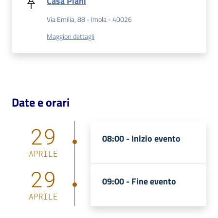
Casa Piani
Via Emilia, 88 - Imola - 40026
Patto
per
Maggiori dettagli
la
lettura
Date e orari
Seguici
su
29
08:00 -
Inizio evento
APRILE
29
09:00 -
Fine evento
APRILE