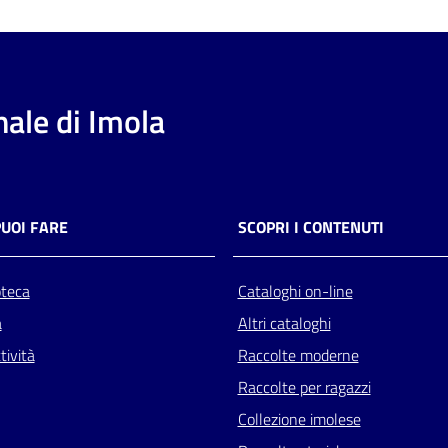
ale di Imola
PUOI FARE
SCOPRI I CONTENUTI
oteca
Cataloghi on-line
a
Altri cataloghi
tività
Raccolte moderne
Raccolte per ragazzi
Collezione imolese