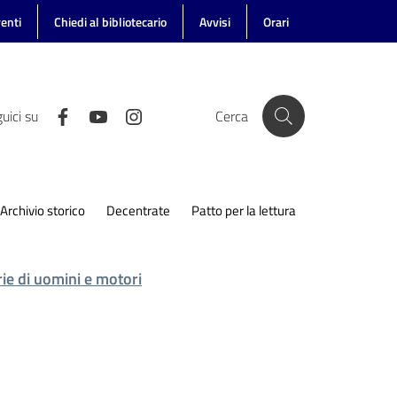
enti
Chiedi al bibliotecario
Avvisi
Orari
uici su
Cerca
Archivio storico
Decentrate
Patto per la lettura
ie di uomini e motori