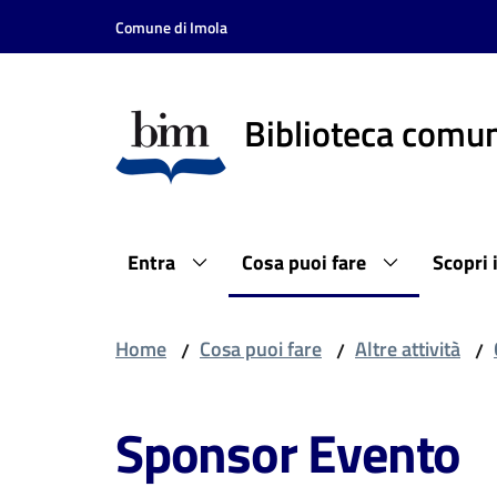
Vai al contenuto
Vai alla navigazione
Vai al footer
Comune di Imola
Biblioteca comun
Entra
Cosa puoi fare
Scopri 
Home
Cosa puoi fare
Altre attività
/
/
/
Sponsor Evento