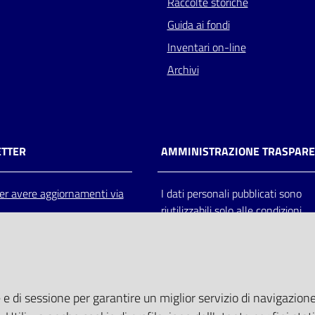
Raccolte storiche
Guida ai fondi
Inventari on-line
Archivi
TTER
AMMINISTRAZIONE TRASPAR
 per avere aggiornamenti via
I dati personali pubblicati sono
riutilizzabili solo alle condizioni
previste dalla direttiva comunitar
2003/98/CE e dal d.lgs. 36/200
 e di sessione per garantire un miglior servizio di navigazione 