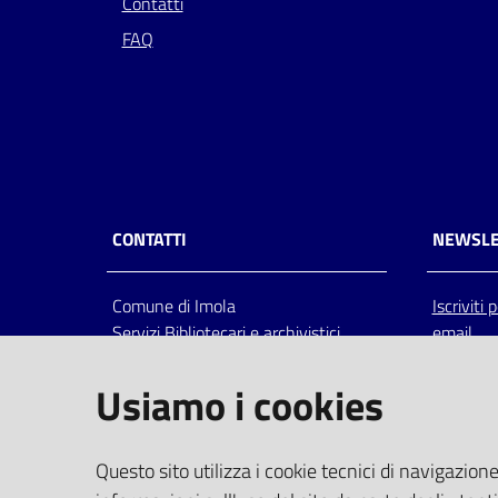
Contatti
FAQ
CONTATTI
NEWSLE
Comune di Imola
Iscriviti
Servizi Bibliotecari e archivistici
email
Via Emilia 80, 40026 Imola (Bo),
Italia
Usiamo i cookies
centralino: tel 0542.6026.36 fax
0542.602602
bim@comune.imola.bo.it
Questo sito utilizza i cookie tecnici di navigazione
PEC