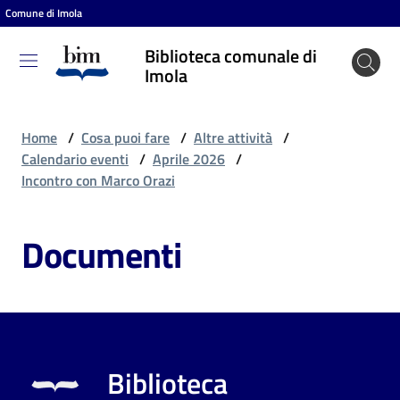
Comune di Imola
Vai al contenuto
Vai alla navigazione
Vai al footer
Biblioteca comunale di
Biblioteca
Imola
comunale
di Imola
Home
/
Cosa puoi fare
/
Altre attività
/
Calendario eventi
/
Aprile 2026
/
Incontro con Marco Orazi
Entra
Documenti
Cosa
puoi
fare
Biblioteca
Scopri