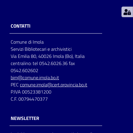
Patto
per
CONTATTI
la
lettura
Comune di Imola
Servizi Bibliotecari e archivistici
Via Emilia 80, 40026 Imola (Bo), Italia
Seguici
centralino: tel 0542.6026.36 fax
su
0542.602602
bim@comune.imola.bo.it
PEC
comune.imola@cert.provincia.bo.it
P.IVA 00523381200
C.F. 00794470377
NEWSLETTER