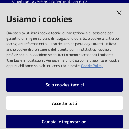
Iscriviti per avere aggiornamenti via email
Catalogo
AMMINISTRAZIONE TRASPARENTE
Usiamo i cookies
on line
I dati personali pubblicati sono riutilizzabili
Eventi
Questo sito utilizza i cookie tecnici di navigazione e di sessione per
solo alle condizioni previste dalla direttiva
garantire un miglior servizio di navigazione del sito, e cookie analitici per
comunitaria 2003/98/CE e dal d.lgs. 36/2006
raccogliere informazioni sull'uso del sito da parte degli utenti. Utilizza
Chiedi al
anche cookie di profilazione dell'utente per fini statistici. I cookie di
bibliotecario
SOCIAL
profilazione puoi decidere se abilitarli o meno cliccando sul pulsante
'Cambia le impostazioni'. Per saperne di più su come disabilitare i cookie
oppure abilitarne solo alcuni, consulta la nostra
Cookie Policy.
Avvisi
Facebook
Youtube
Instagram
Orari
Solo cookies tecnici
Vai alla pagina
Accetta tutti
Privacy
Note legali
Cambia le impostazioni