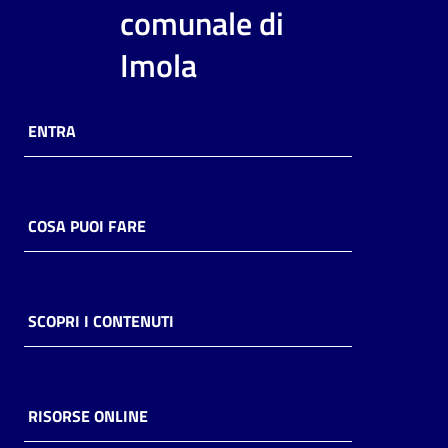
i
comunale di
contenuti
Imola
Risorse
ENTRA
online
COSA PUOI FARE
Casa
Piani
SCOPRI I CONTENUTI
Archivio
storico
RISORSE ONLINE
Decentrate