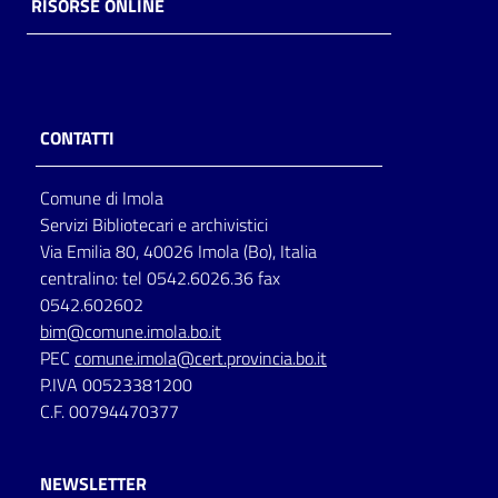
RISORSE ONLINE
CONTATTI
Comune di Imola
Servizi Bibliotecari e archivistici
Via Emilia 80, 40026 Imola (Bo), Italia
centralino: tel 0542.6026.36 fax
0542.602602
bim@comune.imola.bo.it
PEC
comune.imola@cert.provincia.bo.it
P.IVA 00523381200
C.F. 00794470377
NEWSLETTER