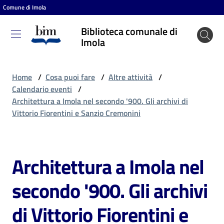
Comune di Imola
Vai al contenuto
Vai alla navigazione
Vai al footer
Biblioteca comunale di
Biblioteca
Imola
comunale
di Imola
Home
/
Cosa puoi fare
/
Altre attività
/
Calendario eventi
/
Architettura a Imola nel secondo '900. Gli archivi di
Entra
Vittorio Fiorentini e Sanzio Cremonini
Cosa
Architettura a Imola nel
Salta al contenuto
puoi
fare
secondo '900. Gli archivi
di Vittorio Fiorentini e
Scopri