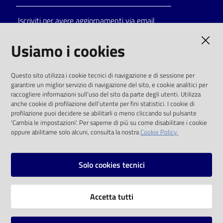
Iscriviti per avere aggiornamenti via email
AMMINISTRAZIONE TRASPARENTE
Usiamo i cookies
I dati personali pubblicati sono riutilizzabili
Questo sito utilizza i cookie tecnici di navigazione e di sessione per
solo alle condizioni previste dalla direttiva
garantire un miglior servizio di navigazione del sito, e cookie analitici per
comunitaria 2003/98/CE e dal d.lgs. 36/2006
raccogliere informazioni sull'uso del sito da parte degli utenti. Utilizza
anche cookie di profilazione dell'utente per fini statistici. I cookie di
SOCIAL
profilazione puoi decidere se abilitarli o meno cliccando sul pulsante
'Cambia le impostazioni'. Per saperne di più su come disabilitare i cookie
oppure abilitarne solo alcuni, consulta la nostra
Cookie Policy.
Facebook
Youtube
Instagram
Solo cookies tecnici
Vai alla pagina
Accetta tutti
Privacy
Note legali