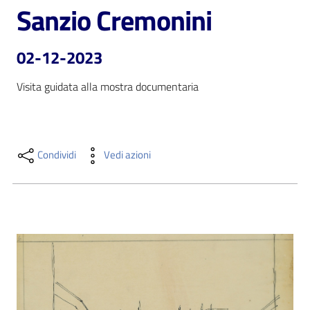
i
Sanzio Cremonini
contenuti
02-12-2023
Risorse
Visita guidata alla mostra documentaria
online
Condividi
Vedi azioni
Casa
Piani
Archivio
storico
Decentrate