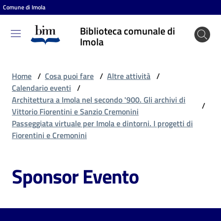
Comune di Imola
Vai al contenuto
Vai alla navigazione
Vai al footer
Biblioteca comunale di
Biblioteca
Imola
comunale
di Imola
Home
/
Cosa puoi fare
/
Altre attività
/
Calendario eventi
/
Architettura a Imola nel secondo '900. Gli archivi di
/
Entra
Vittorio Fiorentini e Sanzio Cremonini
Passeggiata virtuale per Imola e dintorni. I progetti di
Fiorentini e Cremonini
Cosa
puoi
Sponsor Evento
fare
Scopri