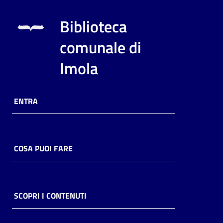
i
contenuti
Biblioteca
comunale di
Risorse
Imola
online
ENTRA
Casa
COSA PUOI FARE
Piani
Archivio
storico
SCOPRI I CONTENUTI
Decentrate