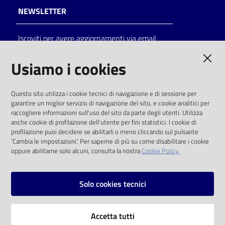
NEWSLETTER
Catalogo
on line
Iscriviti per avere aggiornamenti via email
Eventi
AMMINISTRAZIONE TRASPARENTE
Usiamo i cookies
Chiedi al
I dati personali pubblicati sono riutilizzabili
bibliotecario
Questo sito utilizza i cookie tecnici di navigazione e di sessione per
solo alle condizioni previste dalla direttiva
garantire un miglior servizio di navigazione del sito, e cookie analitici per
comunitaria 2003/98/CE e dal d.lgs. 36/2006
raccogliere informazioni sull'uso del sito da parte degli utenti. Utilizza
Avvisi
anche cookie di profilazione dell'utente per fini statistici. I cookie di
SOCIAL
profilazione puoi decidere se abilitarli o meno cliccando sul pulsante
'Cambia le impostazioni'. Per saperne di più su come disabilitare i cookie
Orari
oppure abilitarne solo alcuni, consulta la nostra
Cookie Policy.
Facebook
Youtube
Instagram
Solo cookies tecnici
Vai alla pagina
Accetta tutti
Privacy