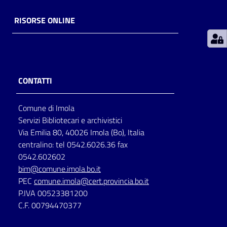
RISORSE ONLINE
Patto
per
la
lettura
CONTATTI
Seguici
Comune di Imola
su
Servizi Bibliotecari e archivistici
Via Emilia 80, 40026 Imola (Bo), Italia
centralino: tel 0542.6026.36 fax
0542.602602
bim@comune.imola.bo.it
PEC
comune.imola@cert.provincia.bo.it
P.IVA 00523381200
C.F. 00794470377