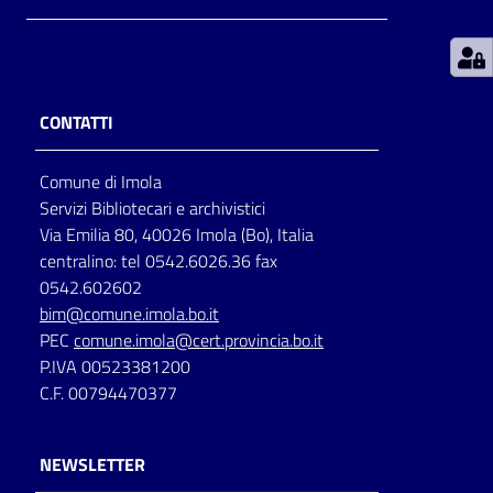
Patto
per
la
CONTATTI
lettura
Comune di Imola
Servizi Bibliotecari e archivistici
Seguici
Via Emilia 80, 40026 Imola (Bo), Italia
su
centralino: tel 0542.6026.36 fax
0542.602602
bim@comune.imola.bo.it
PEC
comune.imola@cert.provincia.bo.it
P.IVA 00523381200
C.F. 00794470377
NEWSLETTER