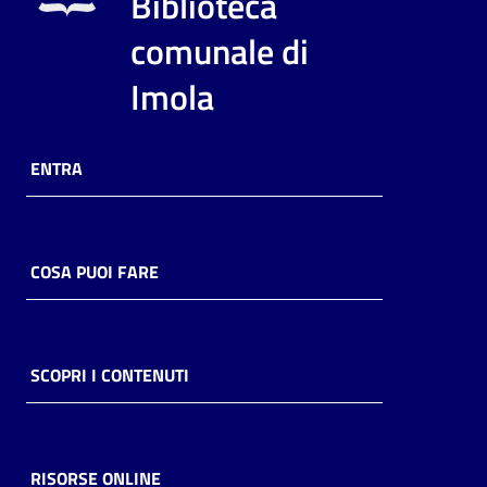
Biblioteca
i
contenuti
comunale di
Imola
Risorse
online
ENTRA
COSA PUOI FARE
Casa
Piani
SCOPRI I CONTENUTI
Archivio
storico
RISORSE ONLINE
Decentrate