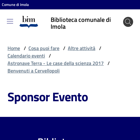
Comune di Imola
Vai al contenuto
Vai alla navigazione
Vai al footer
Biblioteca comunale di
Biblioteca
Imola
comunale
di Imola
Home
/
Cosa puoi fare
/
Altre attività
/
Calendario eventi
/
Astronave Terra - Le case della scienza 2017
/
Entra
Benvenuti a Cervellopoli
Sponsor Evento
Cosa
puoi
fare
Scopri