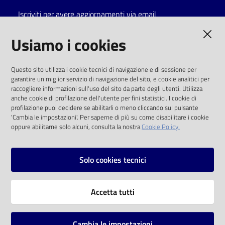
Iscriviti per avere aggiornamenti via email
Catalogo
on line
AMMINISTRAZIONE TRASPARENTE
Usiamo i cookies
Eventi
I dati personali pubblicati sono riutilizzabili
Questo sito utilizza i cookie tecnici di navigazione e di sessione per
solo alle condizioni previste dalla direttiva
garantire un miglior servizio di navigazione del sito, e cookie analitici per
Chiedi al
comunitaria 2003/98/CE e dal d.lgs. 36/2006
raccogliere informazioni sull'uso del sito da parte degli utenti. Utilizza
bibliotecario
anche cookie di profilazione dell'utente per fini statistici. I cookie di
SOCIAL
profilazione puoi decidere se abilitarli o meno cliccando sul pulsante
Avvisi
'Cambia le impostazioni'. Per saperne di più su come disabilitare i cookie
oppure abilitarne solo alcuni, consulta la nostra
Cookie Policy.
Facebook
Youtube
Instagram
Orari
Solo cookies tecnici
Vai alla pagina
Accetta tutti
Privacy
Note legali
Cambia le impostazioni