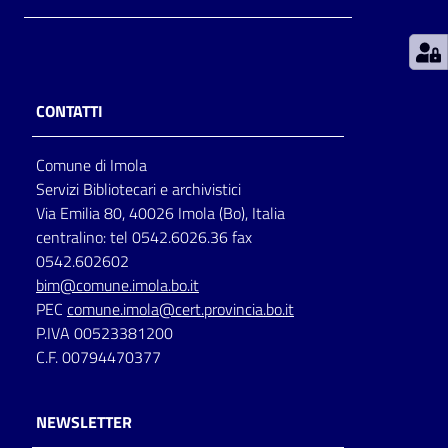
Patto
per
la
CONTATTI
lettura
Comune di Imola
Servizi Bibliotecari e archivistici
Seguici
Via Emilia 80, 40026 Imola (Bo), Italia
su
centralino: tel 0542.6026.36 fax
0542.602602
bim@comune.imola.bo.it
PEC
comune.imola@cert.provincia.bo.it
P.IVA 00523381200
C.F. 00794470377
NEWSLETTER