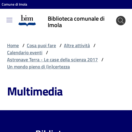
Comune di Imola
Vai al contenuto
Vai alla navigazione
Vai al footer
Biblioteca comunale di
Biblioteca
Imola
comunale
di Imola
Home
/
Cosa puoi fare
/
Altre attività
/
Calendario eventi
/
Astronave Terra - Le case della scienza 2017
/
Entra
Un mondo pieno di (in)certezza
Multimedia
Cosa
puoi
fare
Scopri