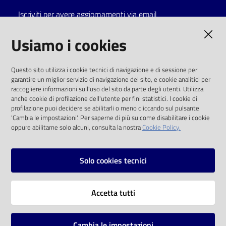
Iscriviti per avere aggiornamenti via email
Catalogo
on line
AMMINISTRAZIONE TRASPARENTE
Usiamo i cookies
Eventi
I dati personali pubblicati sono riutilizzabili
Questo sito utilizza i cookie tecnici di navigazione e di sessione per
solo alle condizioni previste dalla direttiva
garantire un miglior servizio di navigazione del sito, e cookie analitici per
Chiedi al
comunitaria 2003/98/CE e dal d.lgs. 36/2006
raccogliere informazioni sull'uso del sito da parte degli utenti. Utilizza
bibliotecario
anche cookie di profilazione dell'utente per fini statistici. I cookie di
SOCIAL
profilazione puoi decidere se abilitarli o meno cliccando sul pulsante
Avvisi
'Cambia le impostazioni'. Per saperne di più su come disabilitare i cookie
oppure abilitarne solo alcuni, consulta la nostra
Cookie Policy.
Facebook
Youtube
Instagram
Orari
Solo cookies tecnici
Vai alla pagina
Accetta tutti
Privacy
Note legali
Cambia le impostazioni