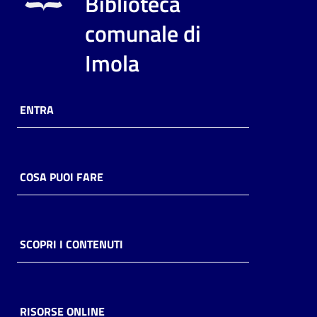
Biblioteca
i
contenuti
comunale di
Imola
Risorse
online
ENTRA
COSA PUOI FARE
Casa
Piani
SCOPRI I CONTENUTI
Archivio
storico
RISORSE ONLINE
Decentrate