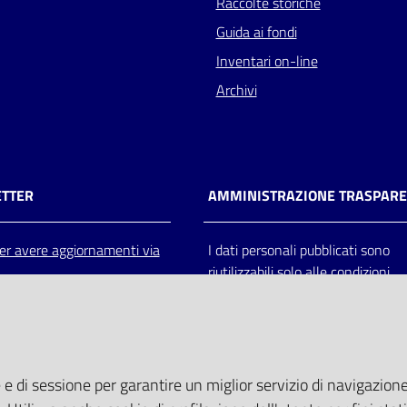
Raccolte storiche
Guida ai fondi
Inventari on-line
Archivi
TTER
AMMINISTRAZIONE TRASPAR
 per avere aggiornamenti via
I dati personali pubblicati sono
riutilizzabili solo alle condizioni
previste dalla direttiva comunitar
2003/98/CE e dal d.lgs. 36/200
 e di sessione per garantire un miglior servizio di navigazione 