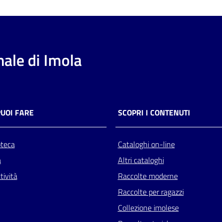
ale di Imola
PUOI FARE
SCOPRI I CONTENUTI
oteca
Cataloghi on-line
a
Altri cataloghi
tività
Raccolte moderne
Raccolte per ragazzi
Collezione imolese