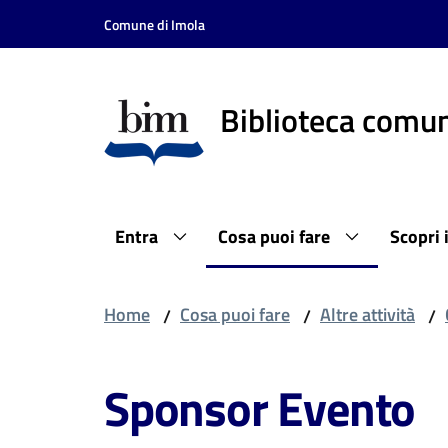
Vai al contenuto
Vai alla navigazione
Vai al footer
Comune di Imola
Biblioteca comun
Entra
Cosa puoi fare
Scopri 
Home
Cosa puoi fare
Altre attività
/
/
/
Sponsor Evento