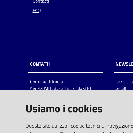
Contatti
FAQ
CONTATTI
NEWSLE
Comune di Imola
Iscriviti
Servizi Bibliotecari e archivistici
email
Via Emilia 80, 40026 Imola (Bo),
Italia
Usiamo i cookies
centralino: tel 0542.6026.36 fax
0542.602602
bim@comune.imola.bo.it
Questo sito utilizza i cookie tecnici di navigazione
PEC