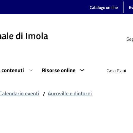
Catalogo on line
Ev
ale di Imola
Seg
i contenuti
Risorse online
Casa Piani
Calendario eventi
Auroville e dintorni
/