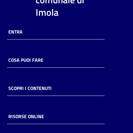
i
Imola
contenuti
ENTRA
Risorse
online
COSA PUOI FARE
Casa
SCOPRI I CONTENUTI
Piani
Archivio
storico
RISORSE ONLINE
Decentrate