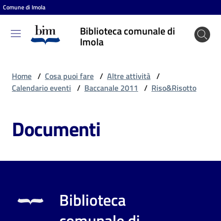
Comune di Imola
Vai al contenuto
Vai alla navigazione
Vai al footer
Biblioteca comunale di
Biblioteca
Imola
comunale
di Imola
Home
/
Cosa puoi fare
/
Altre attività
/
Calendario eventi
/
Baccanale 2011
/
Riso&Risotto
Entra
Documenti
Cosa
puoi
fare
Biblioteca
Scopri
comunale di