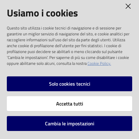
AMMINISTRAZIONE TRASPARENTE
Usiamo i cookies
Catalogo
on line
I dati personali pubblicati sono riutilizzabili
Questo sito utilizza i cookie tecnici di navigazione e di sessione per
solo alle condizioni previste dalla direttiva
Eventi
garantire un miglior servizio di navigazione del sito, e cookie analitici per
comunitaria 2003/98/CE e dal d.lgs. 36/2006
raccogliere informazioni sull'uso del sito da parte degli utenti. Utilizza
anche cookie di profilazione dell'utente per fini statistici. I cookie di
Chiedi al
SOCIAL
profilazione puoi decidere se abilitarli o meno cliccando sul pulsante
bibliotecario
'Cambia le impostazioni'. Per saperne di più su come disabilitare i cookie
oppure abilitarne solo alcuni, consulta la nostra
Cookie Policy.
Facebook
Youtube
Instagram
Avvisi
Solo cookies tecnici
Orari
Vai alla pagina
Accetta tutti
Privacy
Note legali
Cambia le impostazioni
Mappa del sito