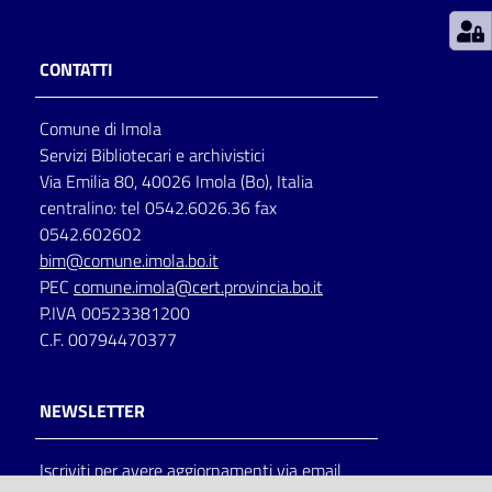
Patto
CONTATTI
per
la
Comune di Imola
lettura
Servizi Bibliotecari e archivistici
Via Emilia 80, 40026 Imola (Bo), Italia
centralino: tel 0542.6026.36 fax
Seguici
0542.602602
su
bim@comune.imola.bo.it
PEC
comune.imola@cert.provincia.bo.it
P.IVA 00523381200
C.F. 00794470377
NEWSLETTER
Iscriviti per avere aggiornamenti via email