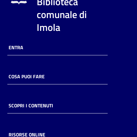
Biblioteca
i
contenuti
comunale di
Imola
Risorse
online
ENTRA
COSA PUOI FARE
Casa
Piani
SCOPRI I CONTENUTI
Archivio
storico
RISORSE ONLINE
Decentrate