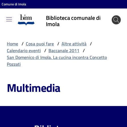
Comune di Imola
Vai al contenuto
Vai alla navigazione
Vai al footer
Biblioteca comunale di
Biblioteca
Imola
comunale
di Imola
Home
/
Cosa puoi fare
/
Altre attività
/
Calendario eventi
/
Baccanale 2011
/
San Domenico di Imola. La cucina incontra Concetto
Entra
Pozzati
Multimedia
Cosa
puoi
fare
Scopri