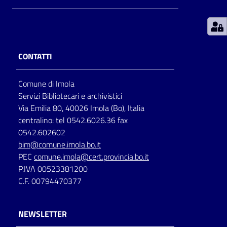
Patto
per
la
CONTATTI
lettura
Comune di Imola
Servizi Bibliotecari e archivistici
Seguici
Via Emilia 80, 40026 Imola (Bo), Italia
su
centralino: tel 0542.6026.36 fax
0542.602602
bim@comune.imola.bo.it
PEC
comune.imola@cert.provincia.bo.it
P.IVA 00523381200
C.F. 00794470377
NEWSLETTER