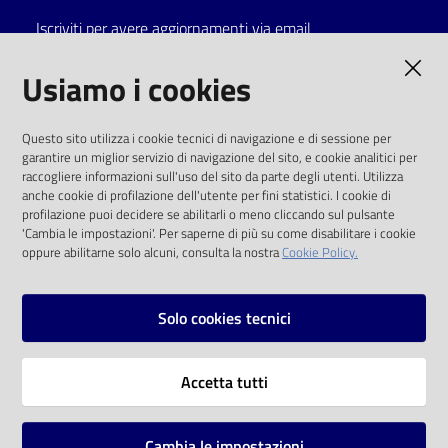
Iscriviti per avere aggiornamenti via email
Catalogo
on line
AMMINISTRAZIONE TRASPARENTE
Usiamo i cookies
Eventi
I dati personali pubblicati sono riutilizzabili
Questo sito utilizza i cookie tecnici di navigazione e di sessione per
solo alle condizioni previste dalla direttiva
garantire un miglior servizio di navigazione del sito, e cookie analitici per
Chiedi al
comunitaria 2003/98/CE e dal d.lgs. 36/2006
raccogliere informazioni sull'uso del sito da parte degli utenti. Utilizza
bibliotecario
anche cookie di profilazione dell'utente per fini statistici. I cookie di
SOCIAL
profilazione puoi decidere se abilitarli o meno cliccando sul pulsante
Avvisi
'Cambia le impostazioni'. Per saperne di più su come disabilitare i cookie
oppure abilitarne solo alcuni, consulta la nostra
Cookie Policy.
Facebook
Youtube
Instagram
Orari
Solo cookies tecnici
Vai alla pagina
Accetta tutti
Privacy
Note legali
Cambia le impostazioni