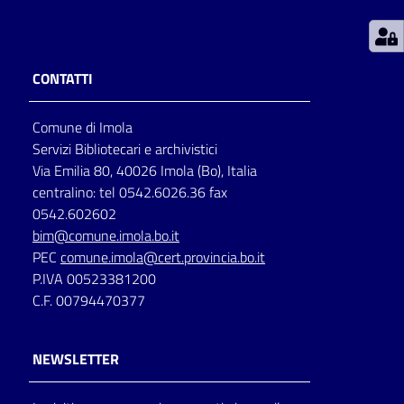
Patto
per
CONTATTI
la
lettura
Comune di Imola
Servizi Bibliotecari e archivistici
Via Emilia 80, 40026 Imola (Bo), Italia
Seguici
centralino: tel 0542.6026.36 fax
su
0542.602602
bim@comune.imola.bo.it
PEC
comune.imola@cert.provincia.bo.it
P.IVA 00523381200
C.F. 00794470377
NEWSLETTER