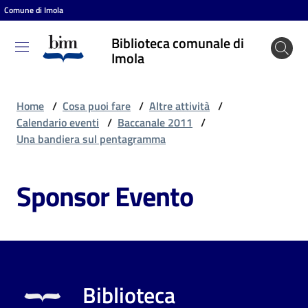
Comune di Imola
Vai al contenuto
Vai alla navigazione
Vai al footer
Biblioteca comunale di
Biblioteca
Imola
comunale
di Imola
Home
/
Cosa puoi fare
/
Altre attività
/
Calendario eventi
/
Baccanale 2011
/
Una bandiera sul pentagramma
Entra
Sponsor Evento
Cosa
puoi
fare
Biblioteca
Scopri