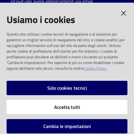
Iscriviti per avere aggiornamenti via email
Catalogo
AMMINISTRAZIONE TRASPARENTE
Usiamo i cookies
on line
I dati personali pubblicati sono riutilizzabili
Eventi
Questo sito utilizza i cookie tecnici di navigazione e di sessione per
solo alle condizioni previste dalla direttiva
garantire un miglior servizio di navigazione del sito, e cookie analitici per
comunitaria 2003/98/CE e dal d.lgs. 36/2006
raccogliere informazioni sull'uso del sito da parte degli utenti. Utilizza
Chiedi al
anche cookie di profilazione dell'utente per fini statistici. I cookie di
bibliotecario
SOCIAL
profilazione puoi decidere se abilitarli o meno cliccando sul pulsante
'Cambia le impostazioni'. Per saperne di più su come disabilitare i cookie
oppure abilitarne solo alcuni, consulta la nostra
Cookie Policy.
Avvisi
Facebook
Youtube
Instagram
Orari
Solo cookies tecnici
Vai alla pagina
Accetta tutti
Privacy
Note legali
Cambia le impostazioni