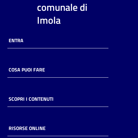
i
comunale di
contenuti
Imola
Risorse
ENTRA
online
COSA PUOI FARE
Casa
Piani
SCOPRI I CONTENUTI
Archivio
storico
RISORSE ONLINE
Decentrate