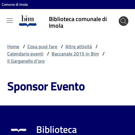
Comune di Imola
Vai al contenuto
Vai alla navigazione
Vai al footer
Biblioteca comunale di
Biblioteca
Imola
comunale
di Imola
Home
/
Cosa puoi fare
/
Altre attività
/
Calendario eventi
/
Baccanale 2015 in Bim
/
Il Garganello d'oro
Entra
Sponsor Evento
Cosa
puoi
fare
Biblioteca
Scopri