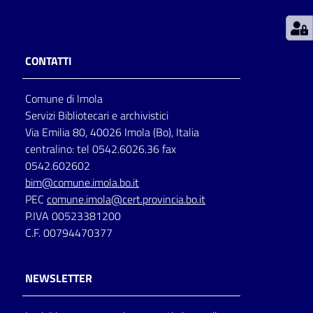
Patto
per
CONTATTI
la
lettura
Comune di Imola
Servizi Bibliotecari e archivistici
Via Emilia 80, 40026 Imola (Bo), Italia
Seguici
centralino: tel 0542.6026.36 fax
su
0542.602602
bim@comune.imola.bo.it
PEC
comune.imola@cert.provincia.bo.it
P.IVA 00523381200
C.F. 00794470377
NEWSLETTER