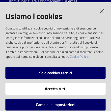
Iscriviti per avere aggiornamenti via email
Catalogo
AMMINISTRAZIONE TRASPARENTE
Usiamo i cookies
on line
I dati personali pubblicati sono riutilizzabili
Eventi
Questo sito utilizza i cookie tecnici di navigazione e di sessione per
solo alle condizioni previste dalla direttiva
garantire un miglior servizio di navigazione del sito, e cookie analitici per
comunitaria 2003/98/CE e dal d.lgs. 36/2006
raccogliere informazioni sull'uso del sito da parte degli utenti. Utilizza
Chiedi al
anche cookie di profilazione dell'utente per fini statistici. I cookie di
bibliotecario
SOCIAL
profilazione puoi decidere se abilitarli o meno cliccando sul pulsante
'Cambia le impostazioni'. Per saperne di più su come disabilitare i cookie
oppure abilitarne solo alcuni, consulta la nostra
Cookie Policy.
Avvisi
Facebook
Youtube
Instagram
Orari
Solo cookies tecnici
Vai alla pagina
Accetta tutti
Privacy
Note legali
Cambia le impostazioni