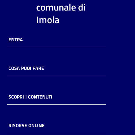
i
comunale di
contenuti
Imola
Risorse
ENTRA
online
COSA PUOI FARE
Casa
Piani
SCOPRI I CONTENUTI
Archivio
storico
RISORSE ONLINE
Decentrate