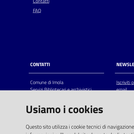
Contatti
FAQ
CONTATTI
NEWSLE
Comune di Imola
Iscriviti
Servizi Bibliotecari e archivistici
email
Via Emilia 80, 40026 Imola (Bo),
Italia
Usiamo i cookies
centralino: tel 0542.6026.36 fax
0542.602602
bim@comune.imola.bo.it
Questo sito utilizza i cookie tecnici di navigazione
PEC