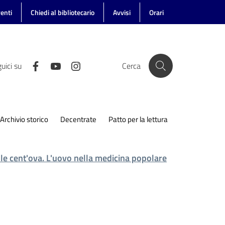
enti
Chiedi al bibliotecario
Avvisi
Orari
uici su
Cerca
Archivio storico
Decentrate
Patto per la lettura
lle cent'ova. L'uovo nella medicina popolare