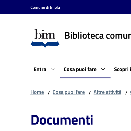
Vai al contenuto
Vai alla navigazione
Vai al footer
Comune di Imola
Biblioteca comun
Entra
Cosa puoi fare
Scopri 
Home
Cosa puoi fare
Altre attività
/
/
/
Documenti