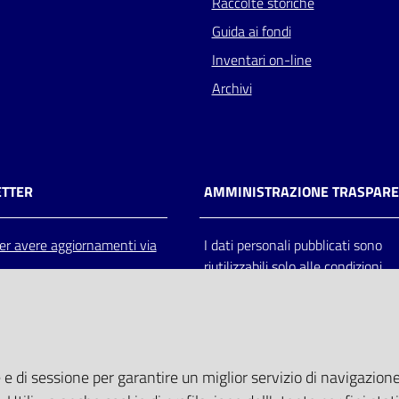
Raccolte storiche
Guida ai fondi
Inventari on-line
Archivi
TTER
AMMINISTRAZIONE TRASPAR
 per avere aggiornamenti via
I dati personali pubblicati sono
riutilizzabili solo alle condizioni
previste dalla direttiva comunitar
2003/98/CE e dal d.lgs. 36/200
 e di sessione per garantire un miglior servizio di navigazione 