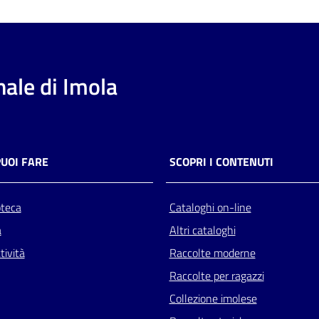
ale di Imola
PUOI FARE
SCOPRI I CONTENUTI
oteca
Cataloghi on-line
a
Altri cataloghi
tività
Raccolte moderne
Raccolte per ragazzi
Collezione imolese