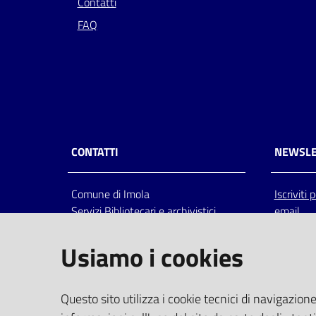
Contatti
FAQ
CONTATTI
NEWSLE
Comune di Imola
Iscriviti
Servizi Bibliotecari e archivistici
email
Via Emilia 80, 40026 Imola (Bo),
Italia
Usiamo i cookies
centralino: tel 0542.6026.36 fax
0542.602602
bim@comune.imola.bo.it
Questo sito utilizza i cookie tecnici di navigazione
PEC