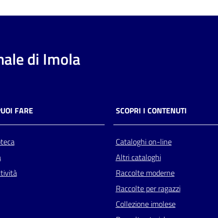
ale di Imola
PUOI FARE
SCOPRI I CONTENUTI
oteca
Cataloghi on-line
a
Altri cataloghi
tività
Raccolte moderne
Raccolte per ragazzi
Collezione imolese