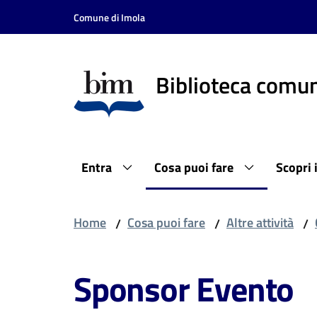
Vai al contenuto
Vai alla navigazione
Vai al footer
Comune di Imola
Biblioteca comun
Entra
Cosa puoi fare
Scopri 
Home
Cosa puoi fare
Altre attività
/
/
/
Sponsor Evento