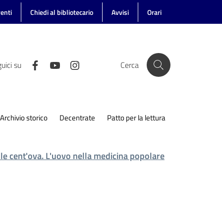
enti
Chiedi al bibliotecario
Avvisi
Orari
uici su
Cerca
Archivio storico
Decentrate
Patto per la lettura
lle cent'ova. L'uovo nella medicina popolare