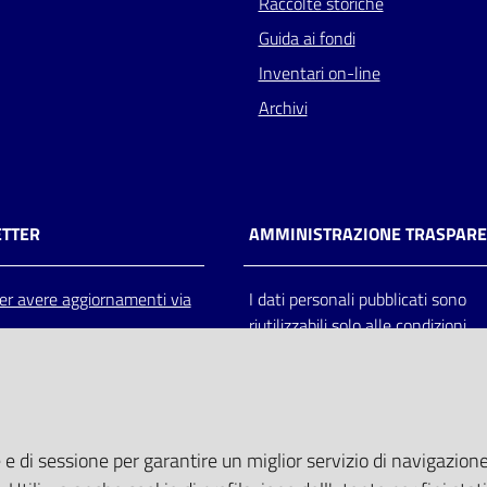
Raccolte storiche
Guida ai fondi
Inventari on-line
Archivi
TTER
AMMINISTRAZIONE TRASPAR
 per avere aggiornamenti via
I dati personali pubblicati sono
riutilizzabili solo alle condizioni
previste dalla direttiva comunitar
2003/98/CE e dal d.lgs. 36/200
 e di sessione per garantire un miglior servizio di navigazione 