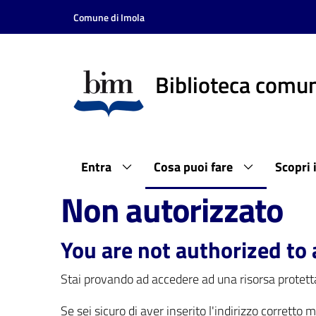
Vai al contenuto
Vai alla navigazione
Vai al footer
Comune di Imola
Biblioteca comun
Entra
Cosa puoi fare
Scopri 
Non autorizzato
You are not authorized to 
Stai provando ad accedere ad una risorsa protetta
Se sei sicuro di aver inserito l'indirizzo corretto