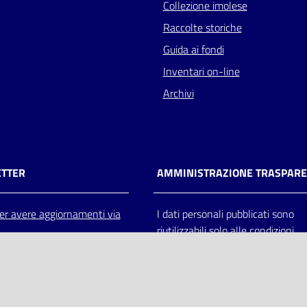
Collezione imolese
Raccolte storiche
Guida ai fondi
Inventari on-line
Archivi
TTER
AMMINISTRAZIONE TRASPAR
 per avere aggiornamenti via
I dati personali pubblicati sono
riutilizzabili solo alle condizioni
previste dalla direttiva comunitar
2003/98/CE e dal d.lgs. 36/200