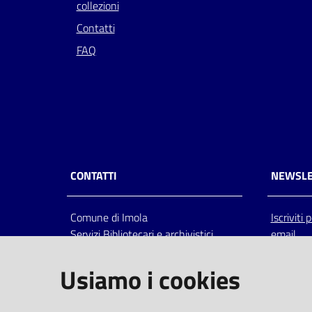
collezioni
Contatti
FAQ
CONTATTI
NEWSLE
Comune di Imola
Iscriviti
Servizi Bibliotecari e archivistici
email
Via Emilia 80, 40026 Imola (Bo),
Italia
Usiamo i cookies
centralino: tel 0542.6026.36 fax
0542.602602