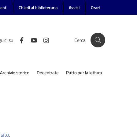
enti
Chiedi al bibliotecario
Avvisi
Orari
uici su
Cerca
Archivio storico
Decentrate
Patto per la lettura
sito
.