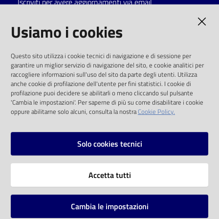
Iscriviti per avere aggiornamenti via email
Catalogo
AMMINISTRAZIONE TRASPARENTE
Usiamo i cookies
on line
I dati personali pubblicati sono riutilizzabili
Eventi
Questo sito utilizza i cookie tecnici di navigazione e di sessione per
solo alle condizioni previste dalla direttiva
garantire un miglior servizio di navigazione del sito, e cookie analitici per
comunitaria 2003/98/CE e dal d.lgs. 36/2006
raccogliere informazioni sull'uso del sito da parte degli utenti. Utilizza
Chiedi al
anche cookie di profilazione dell'utente per fini statistici. I cookie di
bibliotecario
SOCIAL
profilazione puoi decidere se abilitarli o meno cliccando sul pulsante
'Cambia le impostazioni'. Per saperne di più su come disabilitare i cookie
oppure abilitarne solo alcuni, consulta la nostra
Cookie Policy.
Avvisi
Facebook
Youtube
Instagram
Orari
Solo cookies tecnici
Vai alla pagina
Accetta tutti
Privacy
Note legali
Cambia le impostazioni