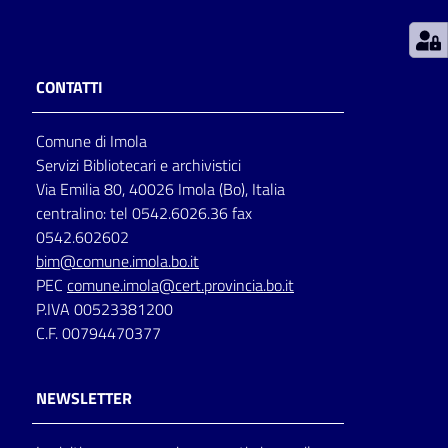
Patto
per
CONTATTI
la
lettura
Comune di Imola
Servizi Bibliotecari e archivistici
Via Emilia 80, 40026 Imola (Bo), Italia
Seguici
centralino: tel 0542.6026.36 fax
su
0542.602602
bim@comune.imola.bo.it
PEC
comune.imola@cert.provincia.bo.it
P.IVA 00523381200
C.F. 00794470377
NEWSLETTER