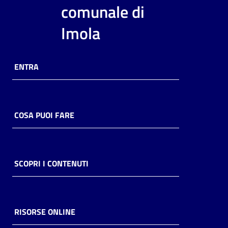
i
comunale di
contenuti
Imola
Risorse
ENTRA
online
COSA PUOI FARE
Casa
Piani
SCOPRI I CONTENUTI
Archivio
storico
RISORSE ONLINE
Decentrate