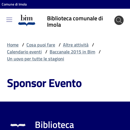
Comune di Imola
Vai al contenuto
Vai alla navigazione
Vai al footer
Biblioteca comunale di
Biblioteca
Imola
comunale
di Imola
Home
/
Cosa puoi fare
/
Altre attività
/
Calendario eventi
/
Baccanale 2015 in Bim
/
Un uovo per tutte le stagioni
Entra
Sponsor Evento
Cosa
puoi
fare
Biblioteca
Scopri