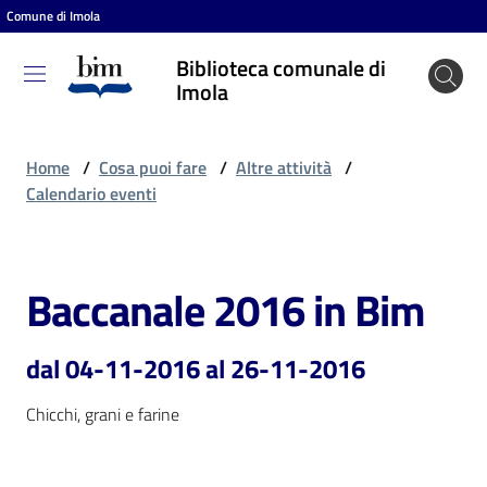
Comune di Imola
Vai al contenuto
Vai alla navigazione
Vai al footer
Biblioteca comunale di
Biblioteca
Imola
comunale
di Imola
Home
/
Cosa puoi fare
/
Altre attività
/
Calendario eventi
Entra
Baccanale 2016 in Bim
Salta al contenuto
Cosa
puoi
dal 04-11-2016 al 26-11-2016
fare
Chicchi, grani e farine
Scopri