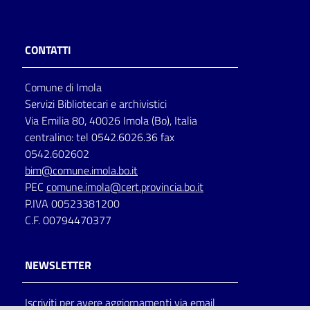
CONTATTI
Comune di Imola
Servizi Bibliotecari e archivistici
Via Emilia 80, 40026 Imola (Bo), Italia
centralino: tel 0542.6026.36 fax
0542.602602
bim@comune.imola.bo.it
PEC
comune.imola@cert.provincia.bo.it
P.IVA 00523381200
C.F. 00794470377
NEWSLETTER
Iscriviti per avere aggiornamenti via email