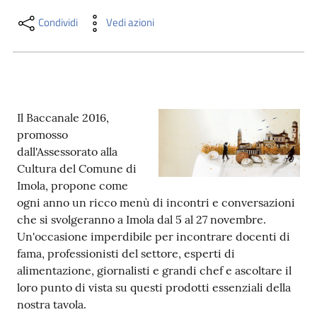
i
contenuti
Condividi
Vedi azioni
Risorse
online
Il Baccanale 2016,
promosso
dall'Assessorato alla
Cultura del Comune di
Imola, propone come
ogni anno un ricco menù di incontri e conversazioni
Casa
che si svolgeranno a Imola dal 5 al 27 novembre.
Piani
Un'occasione imperdibile per incontrare docenti di
fama, professionisti del settore, esperti di
Archivio
alimentazione, giornalisti e grandi chef e ascoltare il
storico
loro punto di vista su questi prodotti essenziali della
nostra tavola.
Decentrate