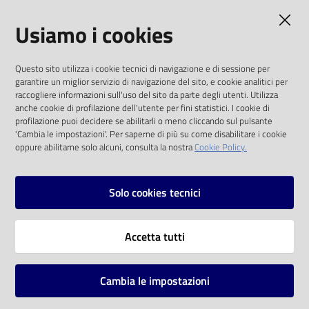
AMMINISTRAZIONE TRASPARENTE
Usiamo i cookies
I dati personali pubblicati sono riutilizzabili
Questo sito utilizza i cookie tecnici di navigazione e di sessione per
solo alle condizioni previste dalla direttiva
garantire un miglior servizio di navigazione del sito, e cookie analitici per
comunitaria 2003/98/CE e dal d.lgs. 36/2006
raccogliere informazioni sull'uso del sito da parte degli utenti. Utilizza
anche cookie di profilazione dell'utente per fini statistici. I cookie di
SOCIAL
profilazione puoi decidere se abilitarli o meno cliccando sul pulsante
'Cambia le impostazioni'. Per saperne di più su come disabilitare i cookie
oppure abilitarne solo alcuni, consulta la nostra
Cookie Policy.
Facebook
Youtube
Instagram
Solo cookies tecnici
Vai alla pagina
Accetta tutti
Privacy
Note legali
Cambia le impostazioni
Mappa del sito