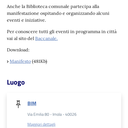
Anche la Biblioteca comunale partecipa alla
manifestazione ospitando e organizzando alcuni
Patto
eventi e iniziative.
per
la
Per conoscere tutti gli eventi in programma in città
lettura
vai al sito del
Baccanale.
Download:
Seguici
›
Manifesto
(481Kb)
su
Luogo
BIM
Via Emilia 80 - Imola - 40026
Maggiori dettagli