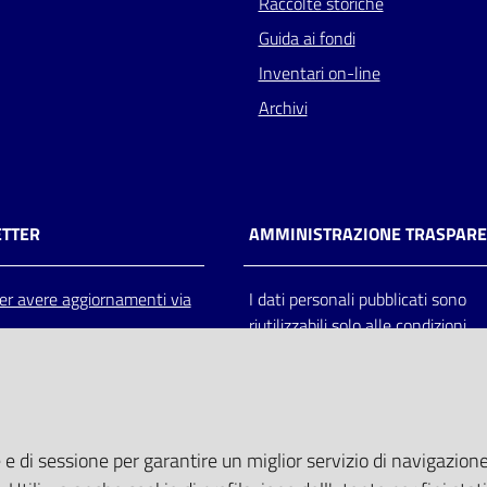
Raccolte storiche
Guida ai fondi
Inventari on-line
Archivi
TTER
AMMINISTRAZIONE TRASPAR
 per avere aggiornamenti via
I dati personali pubblicati sono
riutilizzabili solo alle condizioni
previste dalla direttiva comunitar
2003/98/CE e dal d.lgs. 36/200
 e di sessione per garantire un miglior servizio di navigazione 