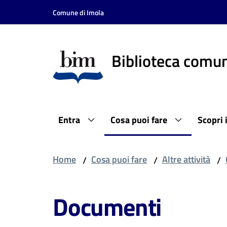
Vai al contenuto
Vai alla navigazione
Vai al footer
Comune di Imola
Biblioteca comun
Entra
Cosa puoi fare
Scopri 
Home
Cosa puoi fare
Altre attività
/
/
/
Documenti