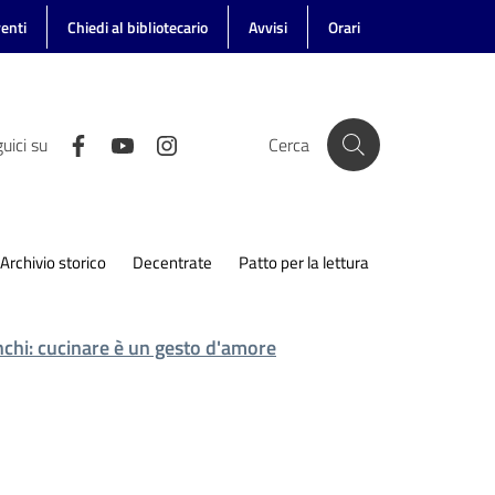
enti
Chiedi al bibliotecario
Avvisi
Orari
uici su
Cerca
Archivio storico
Decentrate
Patto per la lettura
chi: cucinare è un gesto d'amore