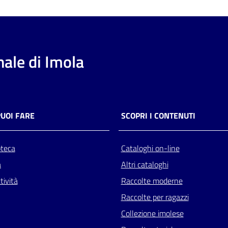
ale di Imola
PUOI FARE
SCOPRI I CONTENUTI
oteca
Cataloghi on-line
a
Altri cataloghi
tività
Raccolte moderne
Raccolte per ragazzi
Collezione imolese