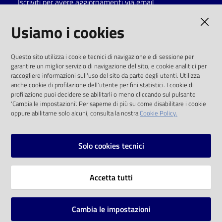
Iscriviti per avere aggiornamenti via email
Catalogo
AMMINISTRAZIONE TRASPARENTE
Usiamo i cookies
on line
I dati personali pubblicati sono riutilizzabili
Eventi
Questo sito utilizza i cookie tecnici di navigazione e di sessione per
solo alle condizioni previste dalla direttiva
garantire un miglior servizio di navigazione del sito, e cookie analitici per
comunitaria 2003/98/CE e dal d.lgs. 36/2006
raccogliere informazioni sull'uso del sito da parte degli utenti. Utilizza
Chiedi al
anche cookie di profilazione dell'utente per fini statistici. I cookie di
bibliotecario
SOCIAL
profilazione puoi decidere se abilitarli o meno cliccando sul pulsante
'Cambia le impostazioni'. Per saperne di più su come disabilitare i cookie
oppure abilitarne solo alcuni, consulta la nostra
Cookie Policy.
Avvisi
Facebook
Youtube
Instagram
Orari
Solo cookies tecnici
Vai alla pagina
Accetta tutti
Privacy
Note legali
Cambia le impostazioni