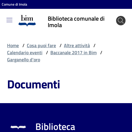
Comune di Imola
Vai al contenuto
Vai alla navigazione
Vai al footer
Biblioteca comunale di
Biblioteca
Imola
comunale
di Imola
Home
/
Cosa puoi fare
/
Altre attività
/
Calendario eventi
/
Baccanale 2017 in Bim
/
Garganello d'oro
Entra
Documenti
Cosa
puoi
fare
Biblioteca
Scopri