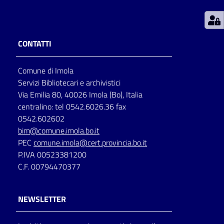
Patto
per
CONTATTI
la
lettura
Comune di Imola
Servizi Bibliotecari e archivistici
Via Emilia 80, 40026 Imola (Bo), Italia
Seguici
centralino: tel 0542.6026.36 fax
su
0542.602602
bim@comune.imola.bo.it
PEC
comune.imola@cert.provincia.bo.it
P.IVA 00523381200
C.F. 00794470377
NEWSLETTER