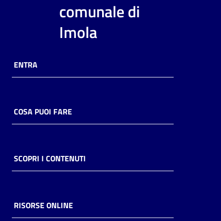
i
comunale di
contenuti
Imola
Risorse
ENTRA
online
COSA PUOI FARE
Casa
Piani
SCOPRI I CONTENUTI
Archivio
storico
RISORSE ONLINE
Decentrate