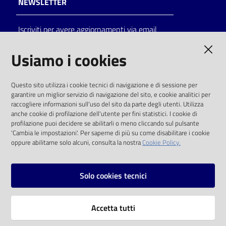
NEWSLETTER
Catalogo
Iscriviti per avere aggiornamenti via email
on line
AMMINISTRAZIONE TRASPARENTE
Usiamo i cookies
Eventi
I dati personali pubblicati sono riutilizzabili
Chiedi al
Questo sito utilizza i cookie tecnici di navigazione e di sessione per
solo alle condizioni previste dalla direttiva
bibliotecario
garantire un miglior servizio di navigazione del sito, e cookie analitici per
comunitaria 2003/98/CE e dal d.lgs. 36/2006
raccogliere informazioni sull'uso del sito da parte degli utenti. Utilizza
anche cookie di profilazione dell'utente per fini statistici. I cookie di
Avvisi
SOCIAL
profilazione puoi decidere se abilitarli o meno cliccando sul pulsante
'Cambia le impostazioni'. Per saperne di più su come disabilitare i cookie
oppure abilitarne solo alcuni, consulta la nostra
Cookie Policy.
Orari
Facebook
Youtube
Instagram
Solo cookies tecnici
Vai alla pagina
Accetta tutti
Privacy