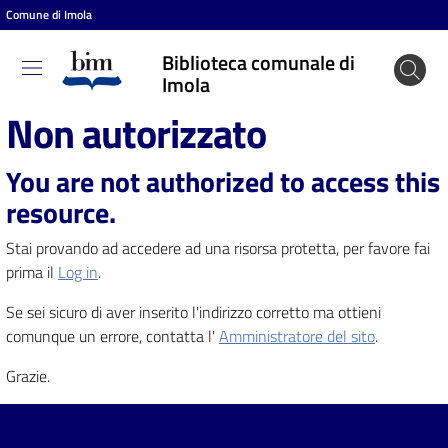
Comune di Imola
Vai al contenuto
Vai alla navigazione
Vai al footer
Biblioteca comunale di
Biblioteca
Imola
comunale
Non autorizzato
di Imola
You are not authorized to access this
resource.
Entra
Stai provando ad accedere ad una risorsa protetta, per favore fai
prima il
Log in
.
Cosa
Se sei sicuro di aver inserito l'indirizzo corretto ma ottieni
puoi
comunque un errore, contatta l'
Amministratore del sito
.
fare
Grazie.
Scopri