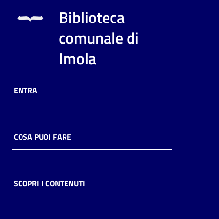
i
Biblioteca
contenuti
comunale di
Imola
Risorse
online
ENTRA
COSA PUOI FARE
Casa
Piani
Archivio
SCOPRI I CONTENUTI
storico
Decentrate