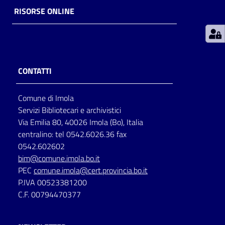
RISORSE ONLINE
Patto
per
la
lettura
CONTATTI
Comune di Imola
Seguici
Servizi Bibliotecari e archivistici
su
Via Emilia 80, 40026 Imola (Bo), Italia
centralino: tel 0542.6026.36 fax
0542.602602
bim@comune.imola.bo.it
PEC
comune.imola@cert.provincia.bo.it
P.IVA 00523381200
C.F. 00794470377