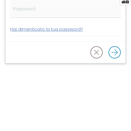
Risorse
online
Hai dimenticato la tua password?
Casa
Piani
Archivio
storico
Decentrate
Patto
per