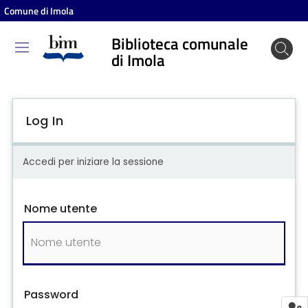
Comune di Imola
Biblioteca comunale
Biblioteca
di Imola
comunale
di Imola
Log In
Entra
Accedi per iniziare la sessione
Cosa
Nome utente
puoi
fare
Scopri
i
Password
contenuti