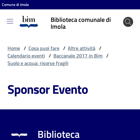
Comune di Imola
Vai al contenuto
Vai alla navigazione
Vai al footer
Biblioteca comunale di
Biblioteca
Imola
comunale
di Imola
Home
/
Cosa puoi fare
/
Altre attività
/
Calendario eventi
/
Baccanale 2017 in Bim
/
Suolo e acqua: risorse fragili
Entra
Sponsor Evento
Cosa
puoi
fare
Biblioteca
Scopri