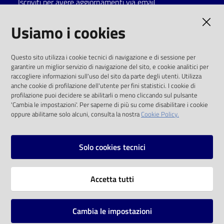
Iscriviti per avere aggiornamenti via email
Catalogo
AMMINISTRAZIONE TRASPARENTE
Usiamo i cookies
on line
I dati personali pubblicati sono riutilizzabili
Eventi
Questo sito utilizza i cookie tecnici di navigazione e di sessione per
solo alle condizioni previste dalla direttiva
garantire un miglior servizio di navigazione del sito, e cookie analitici per
comunitaria 2003/98/CE e dal d.lgs. 36/2006
raccogliere informazioni sull'uso del sito da parte degli utenti. Utilizza
Chiedi al
anche cookie di profilazione dell'utente per fini statistici. I cookie di
bibliotecario
SOCIAL
profilazione puoi decidere se abilitarli o meno cliccando sul pulsante
'Cambia le impostazioni'. Per saperne di più su come disabilitare i cookie
oppure abilitarne solo alcuni, consulta la nostra
Cookie Policy.
Avvisi
Facebook
Youtube
Instagram
Orari
Solo cookies tecnici
Vai alla pagina
Accetta tutti
Privacy
Note legali
Cambia le impostazioni