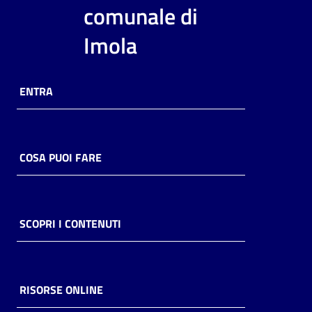
i
comunale di
contenuti
Imola
Risorse
ENTRA
online
COSA PUOI FARE
Casa
Piani
SCOPRI I CONTENUTI
Archivio
storico
RISORSE ONLINE
Decentrate