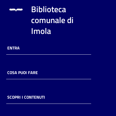
i
Biblioteca
contenuti
comunale di
Imola
Risorse
online
ENTRA
COSA PUOI FARE
Casa
Piani
Archivio
SCOPRI I CONTENUTI
storico
Decentrate