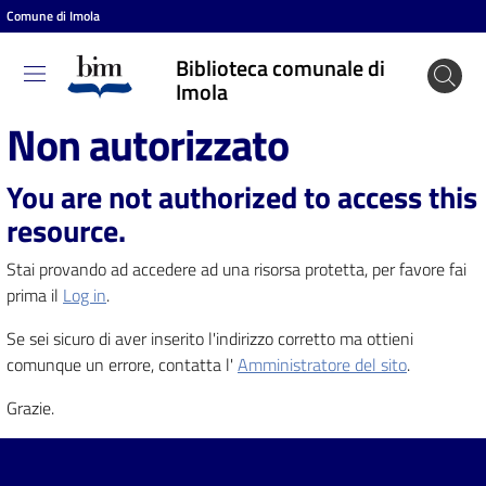
Comune di Imola
Vai al contenuto
Vai alla navigazione
Vai al footer
Biblioteca comunale di
Biblioteca
Imola
comunale
Non autorizzato
di Imola
You are not authorized to access this
resource.
Entra
Stai provando ad accedere ad una risorsa protetta, per favore fai
prima il
Log in
.
Cosa
Se sei sicuro di aver inserito l'indirizzo corretto ma ottieni
puoi
comunque un errore, contatta l'
Amministratore del sito
.
fare
Grazie.
Scopri