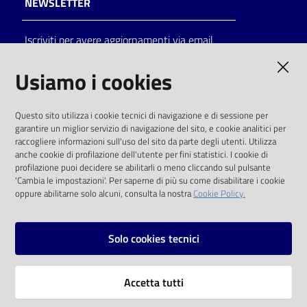
NEWSLETTER
Catalogo
Iscriviti per avere aggiornamenti via email
on line
AMMINISTRAZIONE TRASPARENTE
Usiamo i cookies
Eventi
I dati personali pubblicati sono riutilizzabili
Chiedi al
Questo sito utilizza i cookie tecnici di navigazione e di sessione per
solo alle condizioni previste dalla direttiva
bibliotecario
garantire un miglior servizio di navigazione del sito, e cookie analitici per
comunitaria 2003/98/CE e dal d.lgs. 36/2006
raccogliere informazioni sull'uso del sito da parte degli utenti. Utilizza
anche cookie di profilazione dell'utente per fini statistici. I cookie di
Avvisi
SOCIAL
profilazione puoi decidere se abilitarli o meno cliccando sul pulsante
'Cambia le impostazioni'. Per saperne di più su come disabilitare i cookie
oppure abilitarne solo alcuni, consulta la nostra
Cookie Policy.
Orari
Facebook
Youtube
Instagram
Solo cookies tecnici
Vai alla pagina
Accetta tutti
Privacy