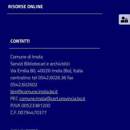
RISORSE ONLINE
Patto
per
la
lettura
CONTATTI
Comune di Imola
Seguici
Servizi Bibliotecari e archivistici
su
Via Emilia 80, 40026 Imola (Bo), Italia
centralino: tel 0542.6026.36 fax
0542.602602
bim@comune.imola.bo.it
PEC
comune.imola@cert.provincia.bo.it
P.IVA 00523381200
C.F. 00794470377