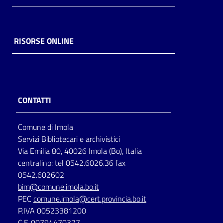
RISORSE ONLINE
CONTATTI
Comune di Imola
Servizi Bibliotecari e archivistici
Via Emilia 80, 40026 Imola (Bo), Italia
centralino: tel 0542.6026.36 fax
0542.602602
bim@comune.imola.bo.it
PEC
comune.imola@cert.provincia.bo.it
P.IVA 00523381200
C.F. 00794470377