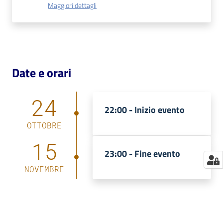
Maggiori dettagli
Catalogo
on line
Eventi
Date e orari
Chiedi al
bibliotecario
24
22:00 -
Inizio evento
Avvisi
OTTOBRE
Orari
15
23:00 -
Fine evento
NOVEMBRE