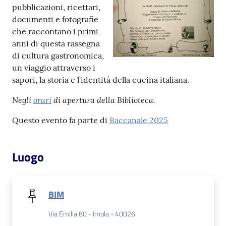
pubblicazioni, ricettari,
documenti e fotografie
Patto
che raccontano i primi
per
anni di questa rassegna
la
di cultura gastronomica,
lettura
un viaggio attraverso i
sapori, la storia e l’identità della cucina italiana.
Negli
orari
di apertura della Biblioteca.
Seguici
su
Questo evento fa parte di
Baccanale 2025
Luogo
BIM
Via Emilia 80 - Imola - 40026