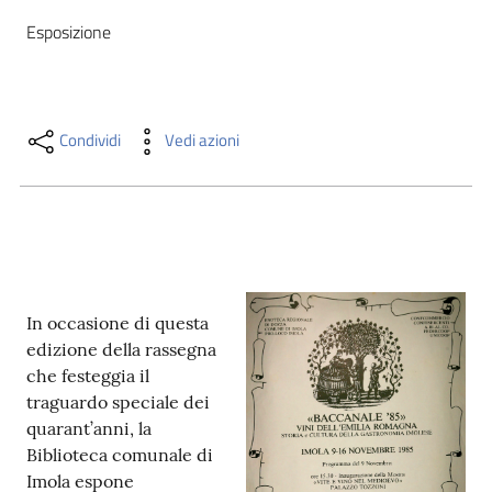
i
Esposizione
contenuti
Risorse
Condividi
Vedi azioni
online
Casa
In occasione di questa
Piani
edizione della rassegna
che festeggia il
Archivio
traguardo speciale dei
storico
quarant’anni, la
Biblioteca comunale di
Imola espone
Decentrate