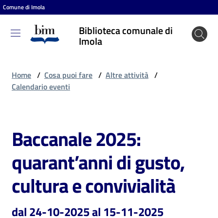
Comune di Imola
Vai al contenuto
Vai alla navigazione
Vai al footer
Biblioteca comunale di
Biblioteca
Imola
comunale
di Imola
Home
/
Cosa puoi fare
/
Altre attività
/
Calendario eventi
Entra
Baccanale 2025:
Salta al contenuto
Cosa
quarant’anni di gusto,
puoi
fare
cultura e convivialità
dal 24-10-2025 al 15-11-2025
Scopri