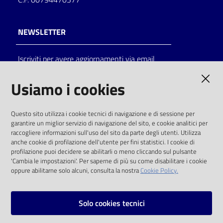
NEWSLETTER
Iscriviti per avere aggiornamenti via email
AMMINISTRAZIONE TRASPARENTE
Usiamo i cookies
I dati personali pubblicati sono riutilizzabili
Questo sito utilizza i cookie tecnici di navigazione e di sessione per
solo alle condizioni previste dalla direttiva
garantire un miglior servizio di navigazione del sito, e cookie analitici per
comunitaria 2003/98/CE e dal d.lgs. 36/2006
raccogliere informazioni sull'uso del sito da parte degli utenti. Utilizza
anche cookie di profilazione dell'utente per fini statistici. I cookie di
SOCIAL
profilazione puoi decidere se abilitarli o meno cliccando sul pulsante
'Cambia le impostazioni'. Per saperne di più su come disabilitare i cookie
oppure abilitarne solo alcuni, consulta la nostra
Cookie Policy.
Facebook
Youtube
Instagram
Solo cookies tecnici