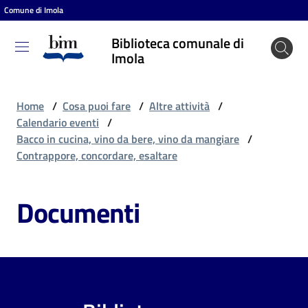
Comune di Imola
Vai al contenuto
Vai alla navigazione
Vai al footer
Biblioteca comunale di
Biblioteca
Imola
comunale
di Imola
Home
/
Cosa puoi fare
/
Altre attività
/
Calendario eventi
/
Bacco in cucina, vino da bere, vino da mangiare
/
Entra
Contrappore, concordare, esaltare
Documenti
Cosa
puoi
fare
Scopri