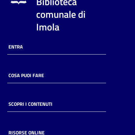
Biblioteca
i
contenuti
comunale di
Imola
Risorse
online
ENTRA
COSA PUOI FARE
Casa
Piani
SCOPRI I CONTENUTI
Archivio
storico
RISORSE ONLINE
Decentrate