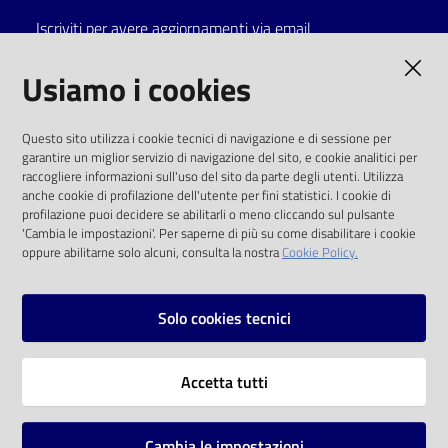
Iscriviti per avere aggiornamenti via email
Catalogo
on line
AMMINISTRAZIONE TRASPARENTE
Usiamo i cookies
Eventi
I dati personali pubblicati sono riutilizzabili
Questo sito utilizza i cookie tecnici di navigazione e di sessione per
solo alle condizioni previste dalla direttiva
garantire un miglior servizio di navigazione del sito, e cookie analitici per
Chiedi al
comunitaria 2003/98/CE e dal d.lgs. 36/2006
raccogliere informazioni sull'uso del sito da parte degli utenti. Utilizza
bibliotecario
anche cookie di profilazione dell'utente per fini statistici. I cookie di
SOCIAL
profilazione puoi decidere se abilitarli o meno cliccando sul pulsante
Avvisi
'Cambia le impostazioni'. Per saperne di più su come disabilitare i cookie
oppure abilitarne solo alcuni, consulta la nostra
Cookie Policy.
Facebook
Youtube
Instagram
Orari
Solo cookies tecnici
Vai alla pagina
Accetta tutti
Privacy
Note legali
Cambia le impostazioni