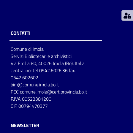
Patto
per
la
CONTATTI
lettura
Comune di Imola
Servizi Bibliotecari e archivistici
Seguici
Via Emilia 80, 40026 Imola (Bo), Italia
su
centralino: tel 0542.6026.36 fax
0542.602602
bim@comune.imola.bo.it
PEC
comune.imola@cert.provincia.bo.it
P.IVA 00523381200
C.F. 00794470377
NEWSLETTER