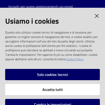
Iscriviti per avere aggiornamenti via email
Catalogo
on line
AMMINISTRAZIONE TRASPARENTE
Usiamo i cookies
Eventi
I dati personali pubblicati sono riutilizzabili
Questo sito utilizza i cookie tecnici di navigazione e di sessione per
solo alle condizioni previste dalla direttiva
garantire un miglior servizio di navigazione del sito, e cookie analitici per
Chiedi al
comunitaria 2003/98/CE e dal d.lgs. 36/2006
raccogliere informazioni sull'uso del sito da parte degli utenti. Utilizza
bibliotecario
anche cookie di profilazione dell'utente per fini statistici. I cookie di
SOCIAL
profilazione puoi decidere se abilitarli o meno cliccando sul pulsante
Avvisi
'Cambia le impostazioni'. Per saperne di più su come disabilitare i cookie
oppure abilitarne solo alcuni, consulta la nostra
Cookie Policy.
Facebook
Youtube
Instagram
Orari
Solo cookies tecnici
Vai alla pagina
Accetta tutti
Privacy
Note legali
Cambia le impostazioni