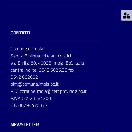
Patto
per
la
CONTATTI
lettura
Comune di Imola
Servizi Bibliotecari e archivistici
Seguici
Via Emilia 80, 40026 Imola (Bo), Italia
su
centralino: tel 0542.6026.36 fax
0542.602602
bim@comune.imola.bo.it
PEC
comune.imola@cert.provincia.bo.it
P.IVA 00523381200
C.F. 00794470377
NEWSLETTER