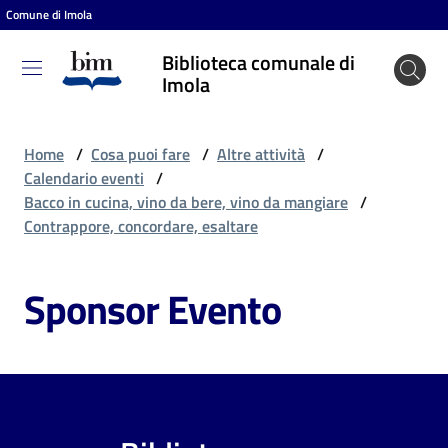
Comune di Imola
Vai al contenuto
Vai alla navigazione
Vai al footer
Biblioteca comunale di
Biblioteca
Imola
comunale
di Imola
Home
/
Cosa puoi fare
/
Altre attività
/
Calendario eventi
/
Bacco in cucina, vino da bere, vino da mangiare
/
Entra
Contrappore, concordare, esaltare
Sponsor Evento
Cosa
puoi
fare
Scopri