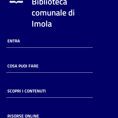
Biblioteca
i
contenuti
comunale di
Imola
Risorse
online
ENTRA
COSA PUOI FARE
Casa
Piani
SCOPRI I CONTENUTI
Archivio
storico
RISORSE ONLINE
Decentrate