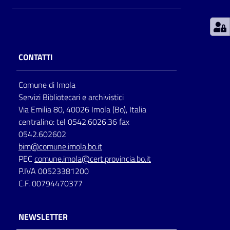
Patto
per
la
CONTATTI
lettura
Comune di Imola
Servizi Bibliotecari e archivistici
Seguici
Via Emilia 80, 40026 Imola (Bo), Italia
su
centralino: tel 0542.6026.36 fax
0542.602602
bim@comune.imola.bo.it
PEC
comune.imola@cert.provincia.bo.it
P.IVA 00523381200
C.F. 00794470377
NEWSLETTER