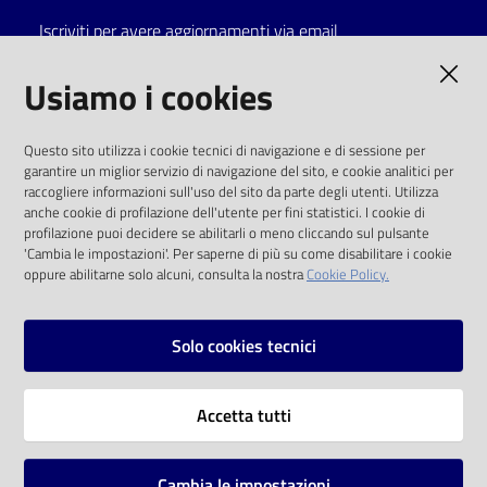
Iscriviti per avere aggiornamenti via email
Catalogo
on line
AMMINISTRAZIONE TRASPARENTE
Usiamo i cookies
Eventi
I dati personali pubblicati sono riutilizzabili
Questo sito utilizza i cookie tecnici di navigazione e di sessione per
solo alle condizioni previste dalla direttiva
garantire un miglior servizio di navigazione del sito, e cookie analitici per
Chiedi al
comunitaria 2003/98/CE e dal d.lgs. 36/2006
raccogliere informazioni sull'uso del sito da parte degli utenti. Utilizza
bibliotecario
anche cookie di profilazione dell'utente per fini statistici. I cookie di
SOCIAL
profilazione puoi decidere se abilitarli o meno cliccando sul pulsante
Avvisi
'Cambia le impostazioni'. Per saperne di più su come disabilitare i cookie
oppure abilitarne solo alcuni, consulta la nostra
Cookie Policy.
Facebook
Youtube
Instagram
Orari
Solo cookies tecnici
Vai alla pagina
Accetta tutti
Privacy
Note legali
Cambia le impostazioni