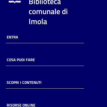
Biblioteca
i
contenuti
comunale di
Imola
Risorse
online
ENTRA
COSA PUOI FARE
Casa
Piani
SCOPRI I CONTENUTI
Archivio
storico
RISORSE ONLINE
Decentrate