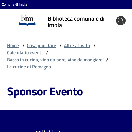
Comune di Imola
Vai al contenuto
Vai alla navigazione
Vai al footer
Biblioteca comunale di
Biblioteca
Imola
comunale
di Imola
Home
/
Cosa puoi fare
/
Altre attività
/
Calendario eventi
/
Bacco in cucina, vino da bere, vino da mangiare
/
Entra
Le cucine di Romagna
Sponsor Evento
Cosa
puoi
fare
Scopri