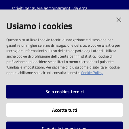
Iscriviti per avere aggiornamenti via email
Catalogo
on line
AMMINISTRAZIONE TRASPARENTE
Usiamo i cookies
Eventi
I dati personali pubblicati sono riutilizzabili
Questo sito utilizza i cookie tecnici di navigazione e di sessione per
solo alle condizioni previste dalla direttiva
garantire un miglior servizio di navigazione del sito, e cookie analitici per
Chiedi al
comunitaria 2003/98/CE e dal d.lgs. 36/2006
raccogliere informazioni sull'uso del sito da parte degli utenti. Utilizza
bibliotecario
anche cookie di profilazione dell'utente per fini statistici. I cookie di
SOCIAL
profilazione puoi decidere se abilitarli o meno cliccando sul pulsante
Avvisi
'Cambia le impostazioni'. Per saperne di più su come disabilitare i cookie
oppure abilitarne solo alcuni, consulta la nostra
Cookie Policy.
Facebook
Youtube
Instagram
Orari
Solo cookies tecnici
Vai alla pagina
Accetta tutti
Privacy
Note legali
Cambia le impostazioni