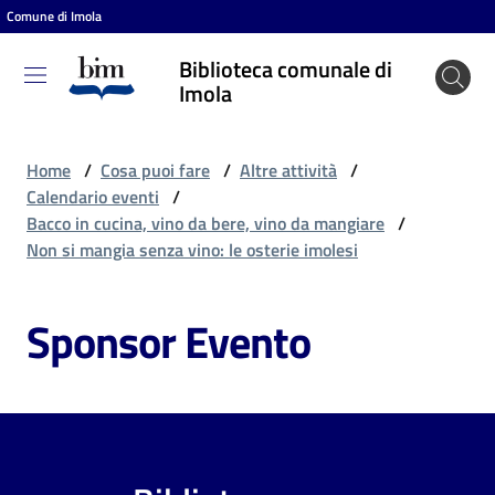
Comune di Imola
Vai al contenuto
Vai alla navigazione
Vai al footer
Biblioteca comunale di
Biblioteca
Imola
comunale
di Imola
Home
/
Cosa puoi fare
/
Altre attività
/
Calendario eventi
/
Bacco in cucina, vino da bere, vino da mangiare
/
Entra
Non si mangia senza vino: le osterie imolesi
Sponsor Evento
Cosa
puoi
fare
Scopri