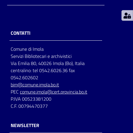
Patto
per
la
CONTATTI
lettura
Comune di Imola
Servizi Bibliotecari e archivistici
Seguici
Via Emilia 80, 40026 Imola (Bo), Italia
su
centralino: tel 0542.6026.36 fax
0542.602602
bim@comune.imola.bo.it
PEC
comune.imola@cert.provincia.bo.it
P.IVA 00523381200
C.F. 00794470377
NEWSLETTER