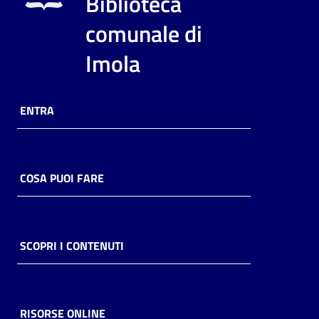
Biblioteca
i
contenuti
comunale di
Imola
Risorse
online
ENTRA
COSA PUOI FARE
Casa
Piani
SCOPRI I CONTENUTI
Archivio
storico
RISORSE ONLINE
Decentrate