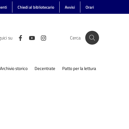
enti
Chiedi al bibliotecario
Avvisi
Orari
uici su
Cerca
Archivio storico
Decentrate
Patto per la lettura