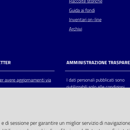
Raccolte storiche
Guida ai fondi
Inventari on-line
Archivi
TTER
AMMINISTRAZIONE TRASPAR
 per avere aggiornamenti via
I dati personali pubblicati sono
riutilizzabili solo alle condizioni
previste dalla direttiva comunitar
2003/98/CE e dal d.lgs. 36/200
 e di sessione per garantire un miglior servizio di navigazione 