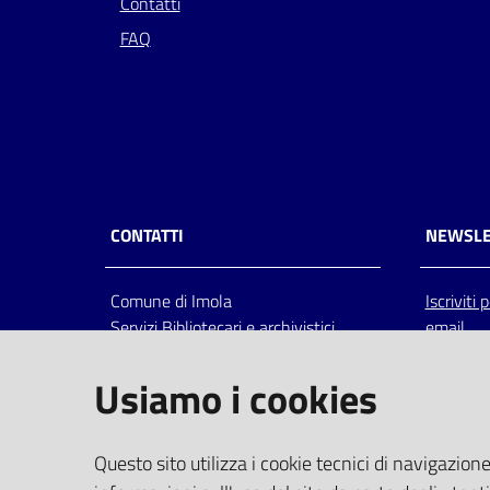
Contatti
FAQ
CONTATTI
NEWSLE
Comune di Imola
Iscriviti
Servizi Bibliotecari e archivistici
email
Via Emilia 80, 40026 Imola (Bo),
Italia
Usiamo i cookies
centralino: tel 0542.6026.36 fax
0542.602602
bim@comune.imola.bo.it
Questo sito utilizza i cookie tecnici di navigazione
PEC