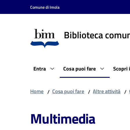
Vai al contenuto
Vai alla navigazione
Vai al footer
Comune di Imola
Biblioteca comun
Entra
Cosa puoi fare
Scopri 
Home
Cosa puoi fare
Altre attività
/
/
/
Multimedia