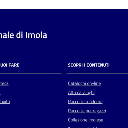
ale di Imola
PUOI FARE
SCOPRI I CONTENUTI
oteca
Cataloghi on-line
a
Altri cataloghi
tività
Raccolte moderne
Raccolte per ragazzi
Collezione imolese