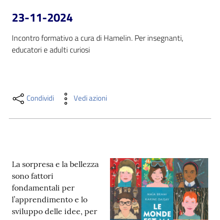
i
23-11-2024
contenuti
Incontro formativo a cura di Hamelin. Per insegnanti, 
educatori e adulti curiosi
Risorse
online
Condividi
Vedi azioni
Casa
Piani
La sorpresa e la bellezza
sono fattori
Archivio
fondamentali per
storico
l’apprendimento e lo
sviluppo delle idee, per
Decentrate