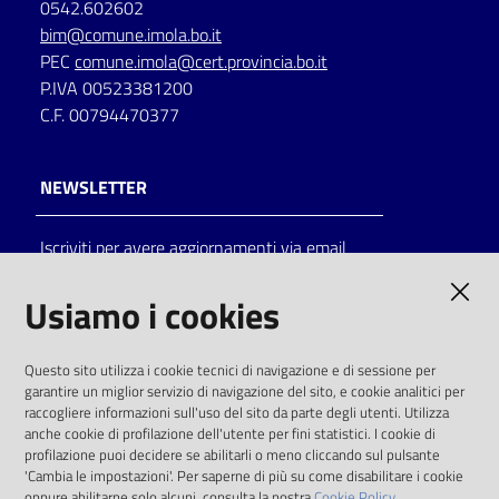
0542.602602
bim@comune.imola.bo.it
PEC
comune.imola@cert.provincia.bo.it
P.IVA 00523381200
C.F. 00794470377
NEWSLETTER
Iscriviti per avere aggiornamenti via email
AMMINISTRAZIONE TRASPARENTE
Usiamo i cookies
I dati personali pubblicati sono riutilizzabili
Questo sito utilizza i cookie tecnici di navigazione e di sessione per
solo alle condizioni previste dalla direttiva
garantire un miglior servizio di navigazione del sito, e cookie analitici per
comunitaria 2003/98/CE e dal d.lgs. 36/2006
raccogliere informazioni sull'uso del sito da parte degli utenti. Utilizza
anche cookie di profilazione dell'utente per fini statistici. I cookie di
SOCIAL
profilazione puoi decidere se abilitarli o meno cliccando sul pulsante
'Cambia le impostazioni'. Per saperne di più su come disabilitare i cookie
oppure abilitarne solo alcuni, consulta la nostra
Cookie Policy.