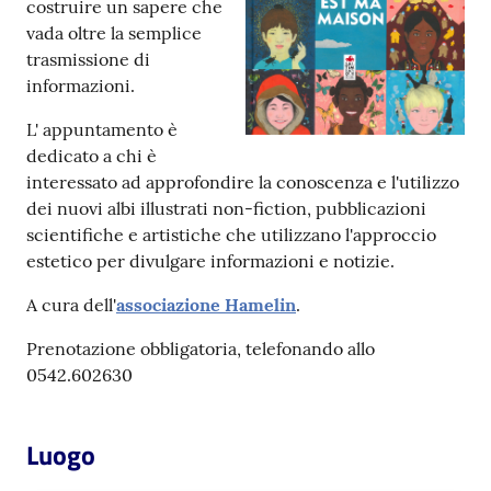
costruire un sapere che
vada oltre la semplice
Patto
trasmissione di
per
informazioni.
la
L' appuntamento è
lettura
dedicato a chi è
interessato ad approfondire la conoscenza e l'utilizzo
dei nuovi albi illustrati non-fiction, pubblicazioni
Seguici
scientifiche e artistiche che utilizzano l'approccio
su
estetico per divulgare informazioni e notizie.
A cura dell'
associazione Hamelin
.
Prenotazione obbligatoria, telefonando allo
0542.602630
Luogo