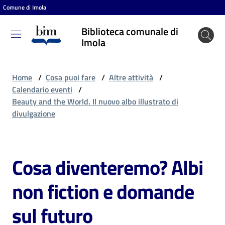
Comune di Imola
Vai al contenuto
Vai alla navigazione
Vai al footer
Biblioteca comunale di
Biblioteca
Imola
comunale
di Imola
Home
/
Cosa puoi fare
/
Altre attività
/
Calendario eventi
/
Beauty and the World. Il nuovo albo illustrato di
Entra
divulgazione
Cosa
Cosa diventeremo? Albi
Salta al contenuto
puoi
fare
non fiction e domande
sul futuro
Scopri