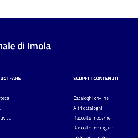
ale di Imola
PUOI FARE
SCOPRI I CONTENUTI
oteca
Cataloghi on-line
a
Altri cataloghi
tività
Raccolte moderne
Raccolte per ragazzi
Collezione imolese