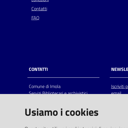
Contatti
FAQ
CONTATTI
NEWSLE
Comune di Imola
Iscriviti
Servizi Bibliotecari e archivistici
email
Via Emilia 80, 40026 Imola (Bo),
Italia
Usiamo i cookies
centralino: tel 0542.6026.36 fax
0542.602602
bim@comune.imola.bo.it