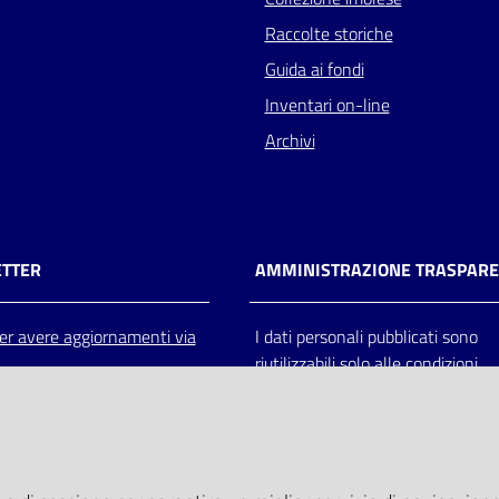
Raccolte storiche
Guida ai fondi
Inventari on-line
Archivi
TTER
AMMINISTRAZIONE TRASPAR
 per avere aggiornamenti via
I dati personali pubblicati sono
riutilizzabili solo alle condizioni
previste dalla direttiva comunitar
2003/98/CE e dal d.lgs. 36/200