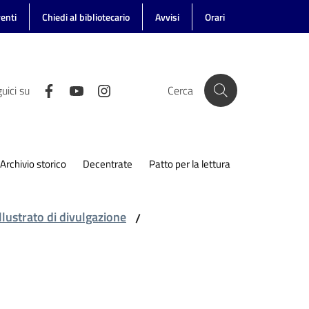
enti
Chiedi al bibliotecario
Avvisi
Orari
uici su
Cerca
Archivio storico
Decentrate
Patto per la lettura
llustrato di divulgazione
/