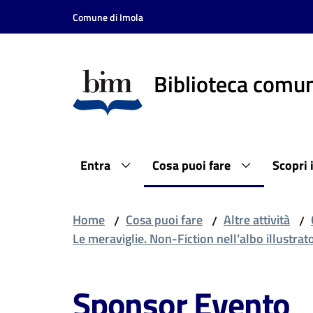
Vai al contenuto
Vai alla navigazione
Vai al footer
Comune di Imola
Biblioteca comun
Entra
Cosa puoi fare
Scopri 
Home
Cosa puoi fare
Altre attività
/
/
/
Le meraviglie. Non-Fiction nell’albo illustrat
Sponsor Evento