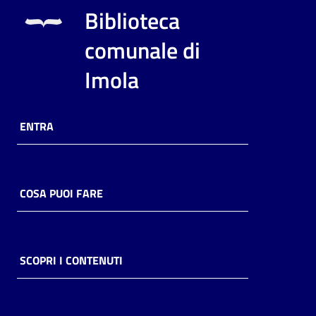
i
Biblioteca
contenuti
comunale di
Imola
Risorse
online
ENTRA
COSA PUOI FARE
Casa
Piani
Archivio
SCOPRI I CONTENUTI
storico
Decentrate