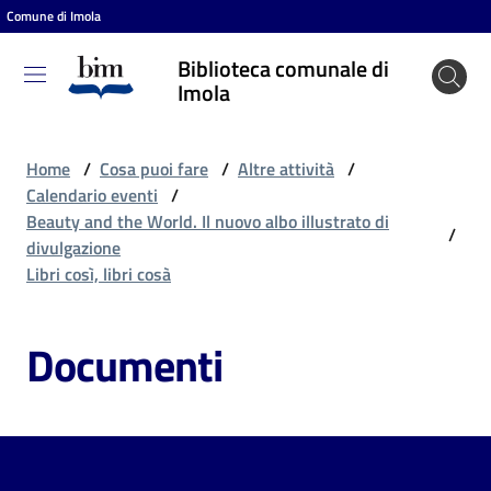
Comune di Imola
Vai al contenuto
Vai alla navigazione
Vai al footer
Biblioteca comunale di
Biblioteca
Imola
comunale
di Imola
Home
/
Cosa puoi fare
/
Altre attività
/
Calendario eventi
/
Beauty and the World. Il nuovo albo illustrato di
/
Entra
divulgazione
Libri così, libri cosà
Cosa
Documenti
puoi
fare
Scopri