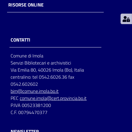
RISORSE ONLINE
Patto
per
la
lettura
CONTATTI
Comune di Imola
Seguici
Servizi Bibliotecari e archivistici
su
Via Emilia 80, 40026 Imola (Bo), Italia
centralino: tel 0542.6026.36 fax
0542.602602
bim@comune.imola.bo.it
PEC
comune.imola@cert.provincia.bo.it
P.IVA 00523381200
C.F. 00794470377
NEWSLETTER