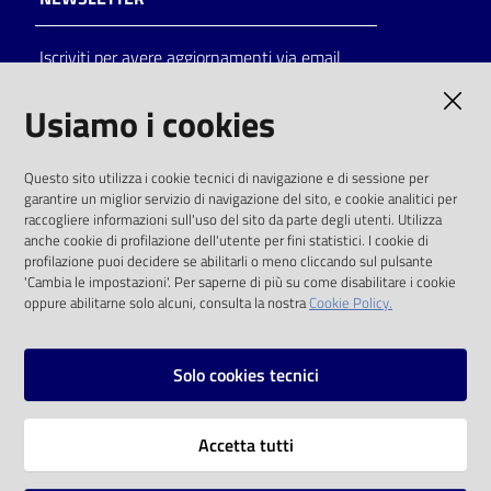
Catalogo
Iscriviti per avere aggiornamenti via email
on line
AMMINISTRAZIONE TRASPARENTE
Usiamo i cookies
Eventi
I dati personali pubblicati sono riutilizzabili
Chiedi al
Questo sito utilizza i cookie tecnici di navigazione e di sessione per
solo alle condizioni previste dalla direttiva
garantire un miglior servizio di navigazione del sito, e cookie analitici per
bibliotecario
comunitaria 2003/98/CE e dal d.lgs. 36/2006
raccogliere informazioni sull'uso del sito da parte degli utenti. Utilizza
anche cookie di profilazione dell'utente per fini statistici. I cookie di
Avvisi
SOCIAL
profilazione puoi decidere se abilitarli o meno cliccando sul pulsante
'Cambia le impostazioni'. Per saperne di più su come disabilitare i cookie
oppure abilitarne solo alcuni, consulta la nostra
Cookie Policy.
Orari
Facebook
Youtube
Instagram
Solo cookies tecnici
Vai alla pagina
Accetta tutti
Privacy