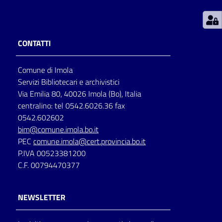
Patto
per
CONTATTI
la
lettura
Comune di Imola
Servizi Bibliotecari e archivistici
Via Emilia 80, 40026 Imola (Bo), Italia
Seguici
centralino: tel 0542.6026.36 fax
su
0542.602602
bim@comune.imola.bo.it
PEC
comune.imola@cert.provincia.bo.it
P.IVA 00523381200
C.F. 00794470377
NEWSLETTER