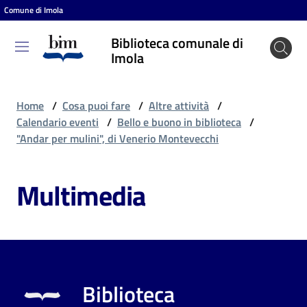
Comune di Imola
Vai al contenuto
Vai alla navigazione
Vai al footer
Biblioteca comunale di
Biblioteca
Imola
comunale
di Imola
Home
/
Cosa puoi fare
/
Altre attività
/
Calendario eventi
/
Bello e buono in biblioteca
/
"Andar per mulini", di Venerio Montevecchi
Entra
Multimedia
Cosa
puoi
fare
Biblioteca
Scopri