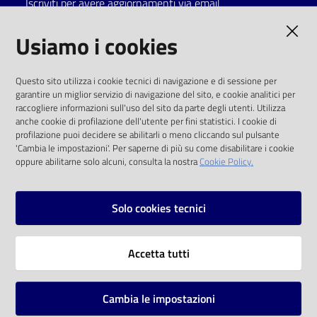
Iscriviti per avere aggiornamenti via email
Catalogo
AMMINISTRAZIONE TRASPARENTE
Usiamo i cookies
on line
I dati personali pubblicati sono riutilizzabili
Eventi
Questo sito utilizza i cookie tecnici di navigazione e di sessione per
solo alle condizioni previste dalla direttiva
garantire un miglior servizio di navigazione del sito, e cookie analitici per
comunitaria 2003/98/CE e dal d.lgs. 36/2006
raccogliere informazioni sull'uso del sito da parte degli utenti. Utilizza
Chiedi al
anche cookie di profilazione dell'utente per fini statistici. I cookie di
bibliotecario
SOCIAL
profilazione puoi decidere se abilitarli o meno cliccando sul pulsante
'Cambia le impostazioni'. Per saperne di più su come disabilitare i cookie
oppure abilitarne solo alcuni, consulta la nostra
Cookie Policy.
Avvisi
Facebook
Youtube
Instagram
Orari
Solo cookies tecnici
Vai alla pagina
Accetta tutti
Privacy
Note legali
Cambia le impostazioni