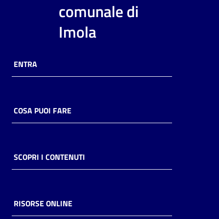
i
comunale di
contenuti
Imola
Risorse
ENTRA
online
COSA PUOI FARE
Casa
Piani
SCOPRI I CONTENUTI
Archivio
storico
RISORSE ONLINE
Decentrate