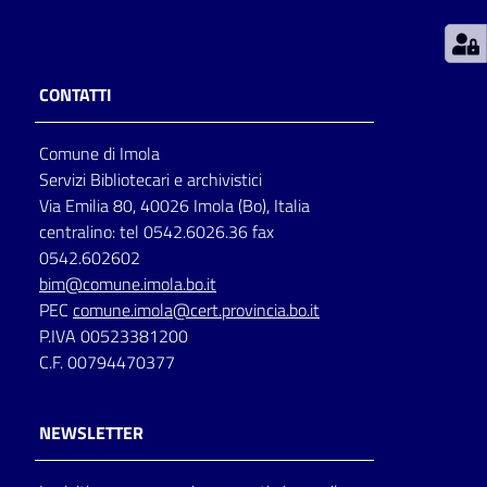
Patto
per
CONTATTI
la
lettura
Comune di Imola
Servizi Bibliotecari e archivistici
Via Emilia 80, 40026 Imola (Bo), Italia
Seguici
centralino: tel 0542.6026.36 fax
su
0542.602602
bim@comune.imola.bo.it
PEC
comune.imola@cert.provincia.bo.it
P.IVA 00523381200
C.F. 00794470377
NEWSLETTER