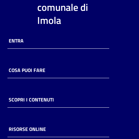
i
comunale di
contenuti
Imola
Risorse
ENTRA
online
COSA PUOI FARE
Casa
Piani
SCOPRI I CONTENUTI
Archivio
storico
RISORSE ONLINE
Decentrate