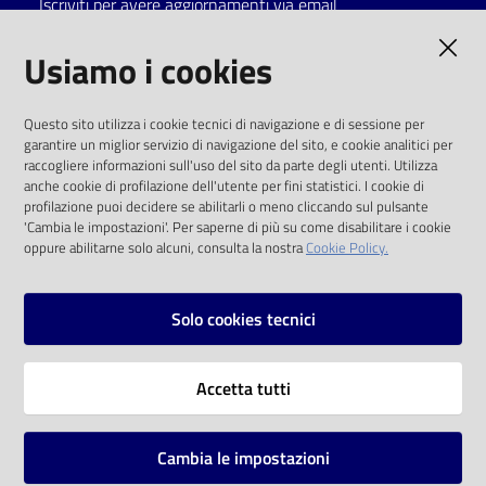
Iscriviti per avere aggiornamenti via email
Catalogo
AMMINISTRAZIONE TRASPARENTE
Usiamo i cookies
on line
I dati personali pubblicati sono riutilizzabili
Eventi
Questo sito utilizza i cookie tecnici di navigazione e di sessione per
solo alle condizioni previste dalla direttiva
garantire un miglior servizio di navigazione del sito, e cookie analitici per
comunitaria 2003/98/CE e dal d.lgs. 36/2006
raccogliere informazioni sull'uso del sito da parte degli utenti. Utilizza
Chiedi al
anche cookie di profilazione dell'utente per fini statistici. I cookie di
bibliotecario
SOCIAL
profilazione puoi decidere se abilitarli o meno cliccando sul pulsante
'Cambia le impostazioni'. Per saperne di più su come disabilitare i cookie
oppure abilitarne solo alcuni, consulta la nostra
Cookie Policy.
Avvisi
Facebook
Youtube
Instagram
Orari
Solo cookies tecnici
Vai alla pagina
Accetta tutti
Privacy
Note legali
Cambia le impostazioni