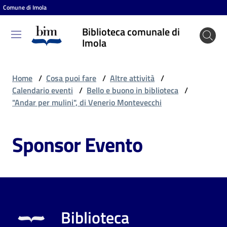
Comune di Imola
Vai al contenuto
Vai alla navigazione
Vai al footer
Biblioteca comunale di
Biblioteca
Imola
comunale
di Imola
Home
/
Cosa puoi fare
/
Altre attività
/
Calendario eventi
/
Bello e buono in biblioteca
/
"Andar per mulini", di Venerio Montevecchi
Entra
Sponsor Evento
Cosa
puoi
fare
Biblioteca
Scopri