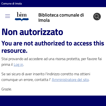
Comune di Imola
Vai al contenuto
Vai alla navigazione
Vai al footer
Biblioteca comunale di
Biblioteca
Imola
comunale
Non autorizzato
di Imola
You are not authorized to access this
resource.
Entra
Stai provando ad accedere ad una risorsa protetta, per favore fai
prima il
Log in
.
Cosa
Se sei sicuro di aver inserito l'indirizzo corretto ma ottieni
puoi
comunque un errore, contatta l'
Amministratore del sito
.
fare
Grazie.
Scopri