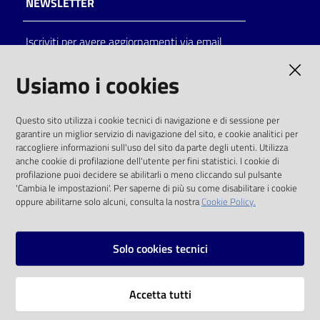
NEWSLETTER
Catalogo
Iscriviti per avere aggiornamenti via email
on line
AMMINISTRAZIONE TRASPARENTE
Usiamo i cookies
Eventi
I dati personali pubblicati sono riutilizzabili
Chiedi al
Questo sito utilizza i cookie tecnici di navigazione e di sessione per
solo alle condizioni previste dalla direttiva
bibliotecario
garantire un miglior servizio di navigazione del sito, e cookie analitici per
comunitaria 2003/98/CE e dal d.lgs. 36/2006
raccogliere informazioni sull'uso del sito da parte degli utenti. Utilizza
anche cookie di profilazione dell'utente per fini statistici. I cookie di
Avvisi
SOCIAL
profilazione puoi decidere se abilitarli o meno cliccando sul pulsante
'Cambia le impostazioni'. Per saperne di più su come disabilitare i cookie
oppure abilitarne solo alcuni, consulta la nostra
Cookie Policy.
Orari
Facebook
Youtube
Instagram
Solo cookies tecnici
Vai alla pagina
Accetta tutti
Privacy