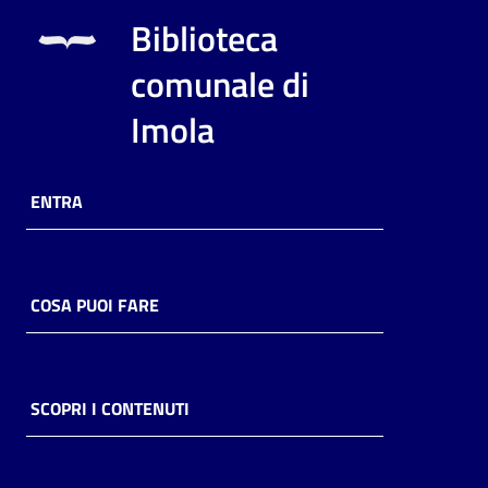
i
Biblioteca
contenuti
comunale di
Imola
Risorse
online
ENTRA
COSA PUOI FARE
Casa
Piani
Archivio
SCOPRI I CONTENUTI
storico
Decentrate