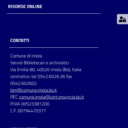
RISORSE ONLINE
Patto
per
la
lettura
CONTATTI
Comune di Imola
Seguici
Servizi Bibliotecari e archivistici
su
Via Emilia 80, 40026 Imola (Bo), Italia
centralino: tel 0542.6026.36 fax
0542.602602
bim@comune.imola.bo.it
PEC
comune.imola@cert.provincia.bo.it
P.IVA 00523381200
C.F. 00794470377