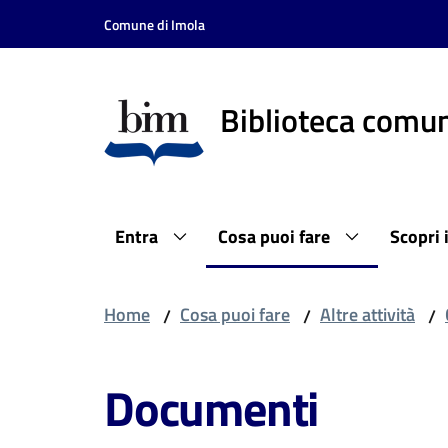
Vai al contenuto
Vai alla navigazione
Vai al footer
Comune di Imola
Biblioteca comun
Entra
Cosa puoi fare
Scopri 
Home
Cosa puoi fare
Altre attività
/
/
/
Documenti