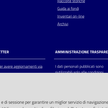
Raccolte storiche
Guida ai fondi
Inventari on-line
Archivi
TTER
AMMINISTRAZIONE TRASPAR
 per avere aggiornamenti via
I dati personali pubblicati sono
riutilizzabili solo alle condizioni
previste dalla direttiva comunitar
2003/98/CE e dal d.lgs. 36/200
 e di sessione per garantire un miglior servizio di navigazione 