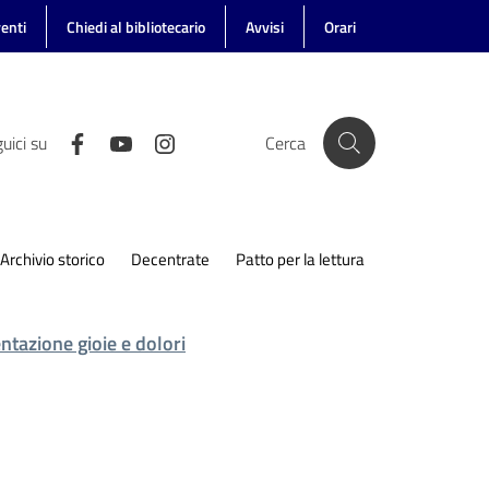
enti
Chiedi al bibliotecario
Avvisi
Orari
uici su
Cerca
Archivio storico
Decentrate
Patto per la lettura
ntazione gioie e dolori