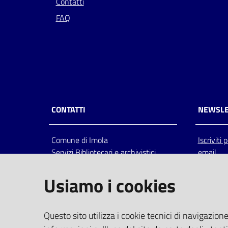
Contatti
FAQ
CONTATTI
NEWSLE
Comune di Imola
Iscriviti
Servizi Bibliotecari e archivistici
email
Via Emilia 80, 40026 Imola (Bo),
Italia
Usiamo i cookies
centralino: tel 0542.6026.36 fax
0542.602602
bim@comune.imola.bo.it
Questo sito utilizza i cookie tecnici di navigazione
PEC