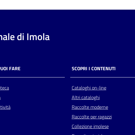
ale di Imola
PUOI FARE
SCOPRI I CONTENUTI
oteca
Cataloghi on-line
a
Altri cataloghi
tività
Raccolte moderne
Raccolte per ragazzi
Collezione imolese