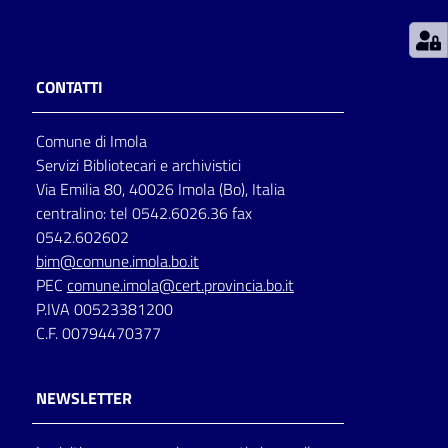
Patto
per
CONTATTI
la
lettura
Comune di Imola
Servizi Bibliotecari e archivistici
Via Emilia 80, 40026 Imola (Bo), Italia
Seguici
centralino: tel 0542.6026.36 fax
su
0542.602602
bim@comune.imola.bo.it
PEC
comune.imola@cert.provincia.bo.it
P.IVA 00523381200
C.F. 00794470377
NEWSLETTER