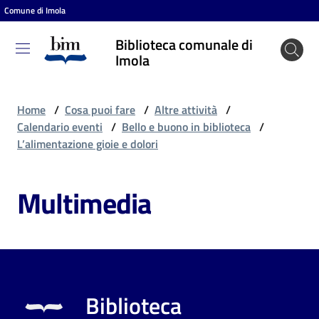
Comune di Imola
Vai al contenuto
Vai alla navigazione
Vai al footer
Biblioteca comunale di
Biblioteca
Imola
comunale
di Imola
Home
/
Cosa puoi fare
/
Altre attività
/
Calendario eventi
/
Bello e buono in biblioteca
/
L’alimentazione gioie e dolori
Entra
Multimedia
Cosa
puoi
fare
Biblioteca
Scopri