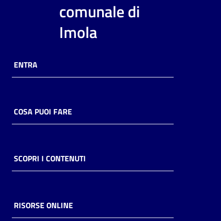
i
comunale di
contenuti
Imola
Risorse
ENTRA
online
COSA PUOI FARE
Casa
Piani
SCOPRI I CONTENUTI
Archivio
storico
RISORSE ONLINE
Decentrate