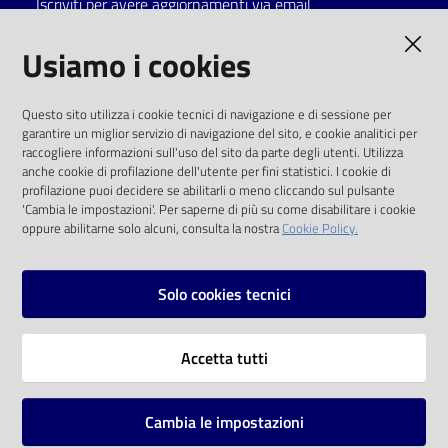
Iscriviti per avere aggiornamenti via email
Catalogo
AMMINISTRAZIONE TRASPARENTE
Usiamo i cookies
on line
I dati personali pubblicati sono riutilizzabili
Eventi
Questo sito utilizza i cookie tecnici di navigazione e di sessione per
solo alle condizioni previste dalla direttiva
garantire un miglior servizio di navigazione del sito, e cookie analitici per
comunitaria 2003/98/CE e dal d.lgs. 36/2006
raccogliere informazioni sull'uso del sito da parte degli utenti. Utilizza
Chiedi al
anche cookie di profilazione dell'utente per fini statistici. I cookie di
bibliotecario
SOCIAL
profilazione puoi decidere se abilitarli o meno cliccando sul pulsante
'Cambia le impostazioni'. Per saperne di più su come disabilitare i cookie
oppure abilitarne solo alcuni, consulta la nostra
Cookie Policy.
Avvisi
Facebook
Youtube
Instagram
Orari
Solo cookies tecnici
Vai alla pagina
Accetta tutti
Privacy
Note legali
Cambia le impostazioni