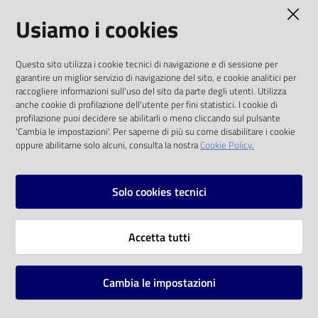
AMMINISTRAZIONE TRASPARENTE
Usiamo i cookies
Catalogo
on line
I dati personali pubblicati sono riutilizzabili
Questo sito utilizza i cookie tecnici di navigazione e di sessione per
solo alle condizioni previste dalla direttiva
Eventi
garantire un miglior servizio di navigazione del sito, e cookie analitici per
comunitaria 2003/98/CE e dal d.lgs. 36/2006
raccogliere informazioni sull'uso del sito da parte degli utenti. Utilizza
anche cookie di profilazione dell'utente per fini statistici. I cookie di
Chiedi al
SOCIAL
profilazione puoi decidere se abilitarli o meno cliccando sul pulsante
bibliotecario
'Cambia le impostazioni'. Per saperne di più su come disabilitare i cookie
oppure abilitarne solo alcuni, consulta la nostra
Cookie Policy.
Facebook
Youtube
Instagram
Avvisi
Solo cookies tecnici
Orari
Vai alla pagina
Accetta tutti
Privacy
Note legali
Cambia le impostazioni
Mappa del sito