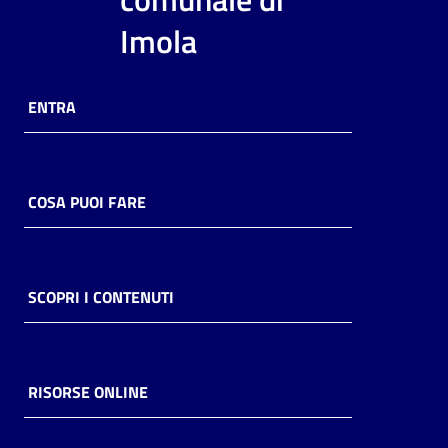
i
Imola
contenuti
ENTRA
Risorse
online
COSA PUOI FARE
Casa
SCOPRI I CONTENUTI
Piani
Archivio
storico
RISORSE ONLINE
Decentrate