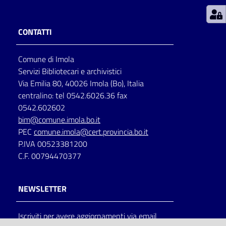
Patto
CONTATTI
per
la
Comune di Imola
lettura
Servizi Bibliotecari e archivistici
Via Emilia 80, 40026 Imola (Bo), Italia
centralino: tel 0542.6026.36 fax
Seguici
0542.602602
su
bim@comune.imola.bo.it
PEC
comune.imola@cert.provincia.bo.it
P.IVA 00523381200
C.F. 00794470377
NEWSLETTER
Iscriviti per avere aggiornamenti via email