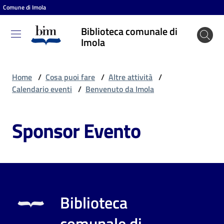
Comune di Imola
Vai al contenuto
Vai alla navigazione
Vai al footer
Biblioteca comunale di
Biblioteca
Imola
comunale
di Imola
Home
/
Cosa puoi fare
/
Altre attività
/
Calendario eventi
/
Benvenuto da Imola
Entra
Sponsor Evento
Cosa
puoi
fare
Biblioteca
Scopri
comunale di