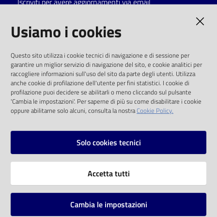
Iscriviti per avere aggiornamenti via email
Catalogo
AMMINISTRAZIONE TRASPARENTE
Usiamo i cookies
on line
I dati personali pubblicati sono riutilizzabili
Eventi
Questo sito utilizza i cookie tecnici di navigazione e di sessione per
solo alle condizioni previste dalla direttiva
garantire un miglior servizio di navigazione del sito, e cookie analitici per
comunitaria 2003/98/CE e dal d.lgs. 36/2006
raccogliere informazioni sull'uso del sito da parte degli utenti. Utilizza
Chiedi al
anche cookie di profilazione dell'utente per fini statistici. I cookie di
bibliotecario
SOCIAL
profilazione puoi decidere se abilitarli o meno cliccando sul pulsante
'Cambia le impostazioni'. Per saperne di più su come disabilitare i cookie
oppure abilitarne solo alcuni, consulta la nostra
Cookie Policy.
Avvisi
Facebook
Youtube
Instagram
Orari
Solo cookies tecnici
Vai alla pagina
Accetta tutti
Privacy
Note legali
Cambia le impostazioni