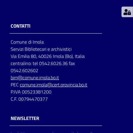
Patto
per
CONTATTI
la
lettura
Comune di Imola
Servizi Bibliotecari e archivistici
Via Emilia 80, 40026 Imola (Bo), Italia
Seguici
centralino: tel 0542.6026.36 fax
su
0542.602602
bim@comune.imola.bo.it
PEC
comune.imola@cert.provincia.bo.it
P.IVA 00523381200
C.F. 00794470377
NEWSLETTER