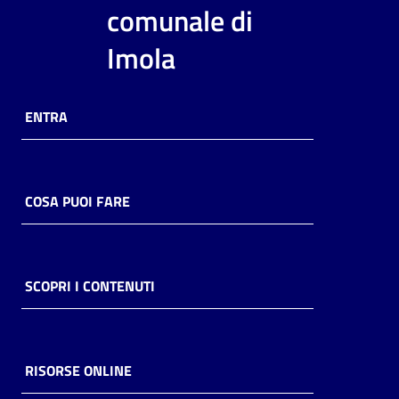
i
comunale di
contenuti
Imola
Risorse
ENTRA
online
COSA PUOI FARE
Casa
Piani
SCOPRI I CONTENUTI
Archivio
storico
RISORSE ONLINE
Decentrate