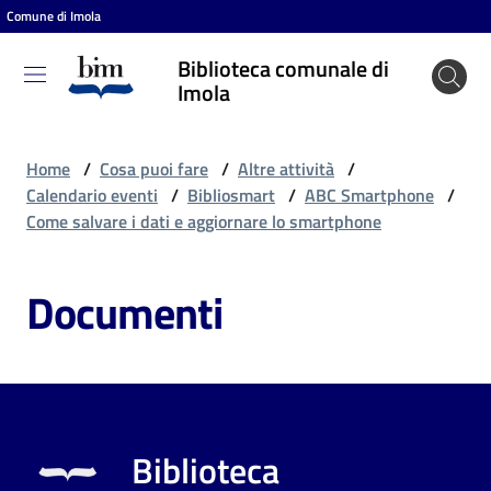
Comune di Imola
Vai al contenuto
Vai alla navigazione
Vai al footer
Biblioteca comunale di
Biblioteca
Imola
comunale
di Imola
Home
/
Cosa puoi fare
/
Altre attività
/
Calendario eventi
/
Bibliosmart
/
ABC Smartphone
/
Come salvare i dati e aggiornare lo smartphone
Entra
Documenti
Cosa
puoi
fare
Biblioteca
Scopri