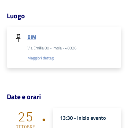
Luogo
Patto
per
la
lettura
BIM
Via Emilia 80 - Imola - 40026
Maggiori dettagli
Seguici
su
Date e orari
25
13:30 -
Inizio evento
OTTOBRE