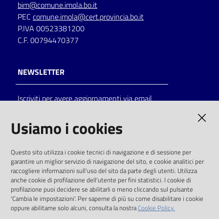
bim@comune.imola.bo.it
PEC
comune.imola@cert.provincia.bo.it
P.IVA 00523381200
C.F. 00794470377
NEWSLETTER
Iscriviti per avere aggiornamenti via email
AMMINISTRAZIONE TRASPARENTE
Usiamo i cookies
I dati personali pubblicati sono riutilizzabili
Questo sito utilizza i cookie tecnici di navigazione e di sessione per
solo alle condizioni previste dalla direttiva
garantire un miglior servizio di navigazione del sito, e cookie analitici per
comunitaria 2003/98/CE e dal d.lgs. 36/2006
raccogliere informazioni sull'uso del sito da parte degli utenti. Utilizza
anche cookie di profilazione dell'utente per fini statistici. I cookie di
SOCIAL
profilazione puoi decidere se abilitarli o meno cliccando sul pulsante
'Cambia le impostazioni'. Per saperne di più su come disabilitare i cookie
oppure abilitarne solo alcuni, consulta la nostra
Cookie Policy.
Facebook
Youtube
Instagram