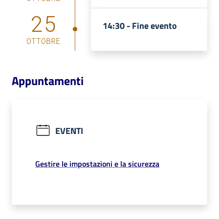
25
Catalogo
14:30 -
Fine evento
on line
OTTOBRE
Eventi
Appuntamenti
Chiedi al
bibliotecario
Avvisi
EVENTI
Orari
Gestire le impostazioni e la sicurezza