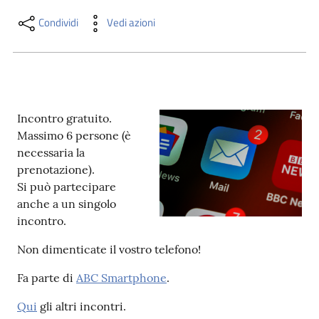
i
contenuti
Condividi
Vedi azioni
Risorse
online
Incontro gratuito.
Massimo 6 persone (è
necessaria la
prenotazione).
Si può partecipare
anche a un singolo
Casa
incontro.
Piani
Non dimenticate il vostro telefono!
Archivio
storico
Fa parte di
ABC Smartphone
.
Qui
gli altri incontri.
Decentrate