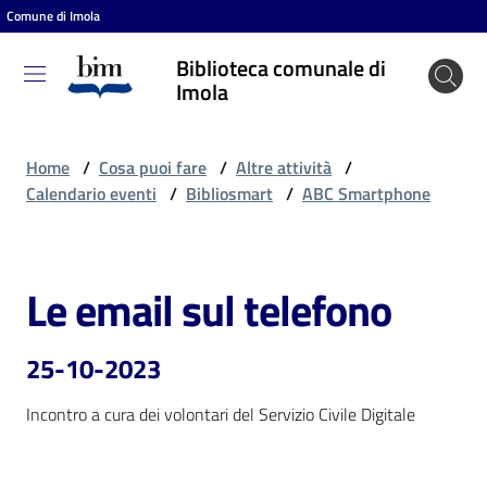
Comune di Imola
Vai al contenuto
Vai alla navigazione
Vai al footer
Biblioteca comunale di
Biblioteca
Imola
comunale
di Imola
Home
/
Cosa puoi fare
/
Altre attività
/
Calendario eventi
/
Bibliosmart
/
ABC Smartphone
Entra
Le email sul telefono
Salta al contenuto
Cosa
puoi
25-10-2023
fare
Incontro a cura dei volontari del Servizio Civile Digitale
Scopri