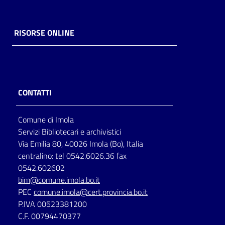
RISORSE ONLINE
CONTATTI
Comune di Imola
Servizi Bibliotecari e archivistici
Via Emilia 80, 40026 Imola (Bo), Italia
centralino: tel 0542.6026.36 fax
0542.602602
bim@comune.imola.bo.it
PEC
comune.imola@cert.provincia.bo.it
P.IVA 00523381200
C.F. 00794470377