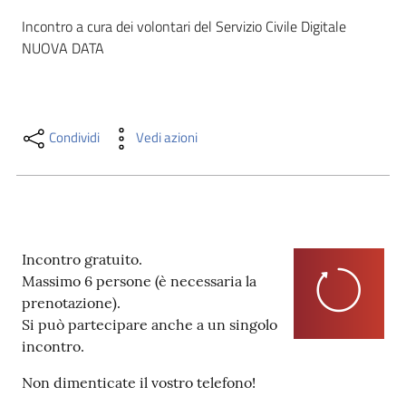
i
Incontro a cura dei volontari del Servizio Civile Digitale

contenuti
NUOVA DATA
Risorse
online
Condividi
Vedi azioni
Incontro gratuito.
Casa
Massimo 6 persone (è necessaria la
Piani
prenotazione).
Si può partecipare anche a un singolo
Archivio
incontro.
storico
Non dimenticate il vostro telefono!
Decentrate