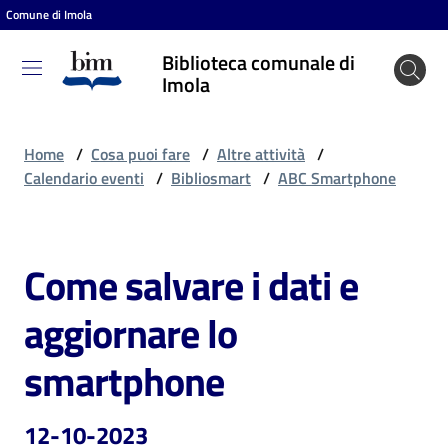
Comune di Imola
Vai al contenuto
Vai alla navigazione
Vai al footer
Biblioteca comunale di
Biblioteca
Imola
comunale
di Imola
Home
/
Cosa puoi fare
/
Altre attività
/
Calendario eventi
/
Bibliosmart
/
ABC Smartphone
Entra
Come salvare i dati e
Salta al contenuto
Cosa
aggiornare lo
puoi
fare
smartphone
12-10-2023
Scopri