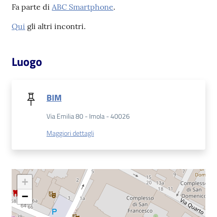
Fa parte di
ABC Smartphone
.
Patto
Qui
gli altri incontri.
per
la
Luogo
lettura
BIM
Seguici
su
Via Emilia 80 - Imola - 40026
Maggiori dettagli
+
−