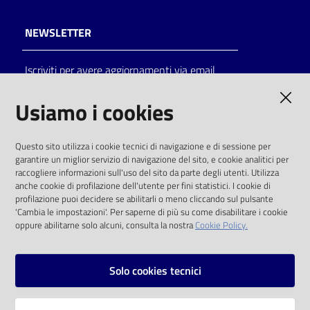
NEWSLETTER
Iscriviti per avere aggiornamenti via email
AMMINISTRAZIONE TRASPARENTE
Usiamo i cookies
I dati personali pubblicati sono riutilizzabili
Questo sito utilizza i cookie tecnici di navigazione e di sessione per
solo alle condizioni previste dalla direttiva
garantire un miglior servizio di navigazione del sito, e cookie analitici per
comunitaria 2003/98/CE e dal d.lgs. 36/2006
raccogliere informazioni sull'uso del sito da parte degli utenti. Utilizza
anche cookie di profilazione dell'utente per fini statistici. I cookie di
SOCIAL
profilazione puoi decidere se abilitarli o meno cliccando sul pulsante
'Cambia le impostazioni'. Per saperne di più su come disabilitare i cookie
oppure abilitarne solo alcuni, consulta la nostra
Cookie Policy.
Facebook
Youtube
Instagram
Solo cookies tecnici
Vai alla pagina