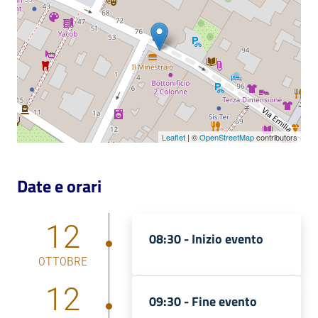
Catalogo
on line
Eventi
Chiedi al
bibliotecario
Leaflet
| ©
OpenStreetMap
contributors
Avvisi
Date e orari
Orari
12
08:30 -
Inizio evento
OTTOBRE
12
09:30 -
Fine evento