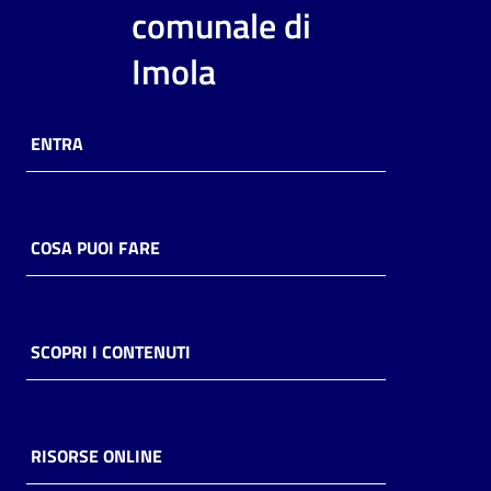
i
comunale di
contenuti
Imola
Risorse
ENTRA
online
COSA PUOI FARE
Casa
Piani
SCOPRI I CONTENUTI
Archivio
storico
RISORSE ONLINE
Decentrate