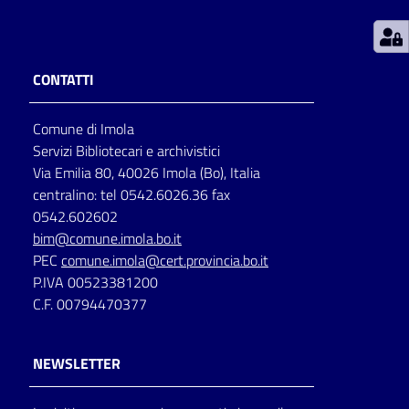
Patto
per
CONTATTI
la
lettura
Comune di Imola
Servizi Bibliotecari e archivistici
Via Emilia 80, 40026 Imola (Bo), Italia
Seguici
centralino: tel 0542.6026.36 fax
su
0542.602602
bim@comune.imola.bo.it
PEC
comune.imola@cert.provincia.bo.it
P.IVA 00523381200
C.F. 00794470377
NEWSLETTER