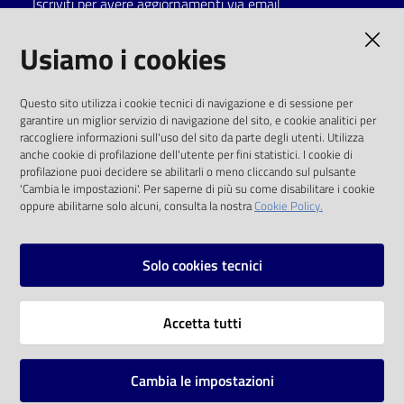
Iscriviti per avere aggiornamenti via email
Catalogo
AMMINISTRAZIONE TRASPARENTE
Usiamo i cookies
on line
I dati personali pubblicati sono riutilizzabili
Eventi
Questo sito utilizza i cookie tecnici di navigazione e di sessione per
solo alle condizioni previste dalla direttiva
garantire un miglior servizio di navigazione del sito, e cookie analitici per
comunitaria 2003/98/CE e dal d.lgs. 36/2006
raccogliere informazioni sull'uso del sito da parte degli utenti. Utilizza
Chiedi al
anche cookie di profilazione dell'utente per fini statistici. I cookie di
bibliotecario
SOCIAL
profilazione puoi decidere se abilitarli o meno cliccando sul pulsante
'Cambia le impostazioni'. Per saperne di più su come disabilitare i cookie
oppure abilitarne solo alcuni, consulta la nostra
Cookie Policy.
Avvisi
Facebook
Youtube
Instagram
Orari
Solo cookies tecnici
Vai alla pagina
Accetta tutti
Privacy
Note legali
Cambia le impostazioni