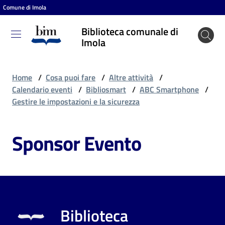
Comune di Imola
Vai al contenuto
Vai alla navigazione
Vai al footer
Biblioteca comunale di
Biblioteca
Imola
comunale
di Imola
Home
/
Cosa puoi fare
/
Altre attività
/
Calendario eventi
/
Bibliosmart
/
ABC Smartphone
/
Gestire le impostazioni e la sicurezza
Entra
Sponsor Evento
Cosa
puoi
fare
Biblioteca
Scopri