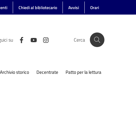
enti
Chiedi al bibliotecario
Avvisi
Orari
uici su
Cerca
Archivio storico
Decentrate
Patto per la lettura