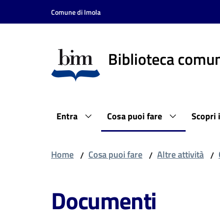
Vai al contenuto
Vai alla navigazione
Vai al footer
Comune di Imola
Biblioteca comun
Entra
Cosa puoi fare
Scopri 
Home
Cosa puoi fare
Altre attività
/
/
/
Documenti