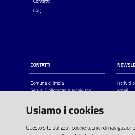
Contatti
FAQ
CONTATTI
NEWSLE
Comune di Imola
Iscriviti
Servizi Bibliotecari e archivistici
email
Via Emilia 80, 40026 Imola (Bo),
Italia
Usiamo i cookies
centralino: tel 0542.6026.36 fax
0542.602602
bim@comune.imola.bo.it
Questo sito utilizza i cookie tecnici di navigazione
PEC