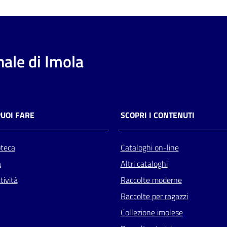
ale di Imola
PUOI FARE
SCOPRI I CONTENUTI
oteca
Cataloghi on-line
a
Altri cataloghi
tività
Raccolte moderne
Raccolte per ragazzi
Collezione imolese