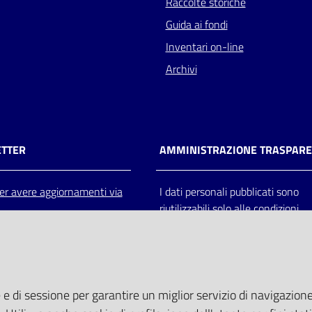
Raccolte storiche
Guida ai fondi
Inventari on-line
Archivi
TTER
AMMINISTRAZIONE TRASPAR
 per avere aggiornamenti via
I dati personali pubblicati sono
riutilizzabili solo alle condizioni
previste dalla direttiva comunitar
2003/98/CE e dal d.lgs. 36/200
 e di sessione per garantire un miglior servizio di navigazione 