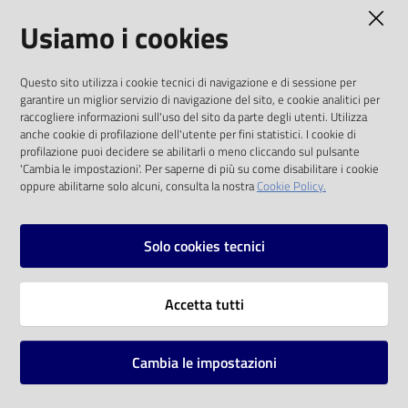
AMMINISTRAZIONE TRASPARENTE
Usiamo i cookies
Catalogo
on line
I dati personali pubblicati sono riutilizzabili
Questo sito utilizza i cookie tecnici di navigazione e di sessione per
solo alle condizioni previste dalla direttiva
Eventi
garantire un miglior servizio di navigazione del sito, e cookie analitici per
comunitaria 2003/98/CE e dal d.lgs. 36/2006
raccogliere informazioni sull'uso del sito da parte degli utenti. Utilizza
anche cookie di profilazione dell'utente per fini statistici. I cookie di
Chiedi al
SOCIAL
profilazione puoi decidere se abilitarli o meno cliccando sul pulsante
bibliotecario
'Cambia le impostazioni'. Per saperne di più su come disabilitare i cookie
oppure abilitarne solo alcuni, consulta la nostra
Cookie Policy.
Facebook
Youtube
Instagram
Avvisi
Solo cookies tecnici
Orari
Vai alla pagina
Accetta tutti
Privacy
Note legali
Cambia le impostazioni
Mappa del sito