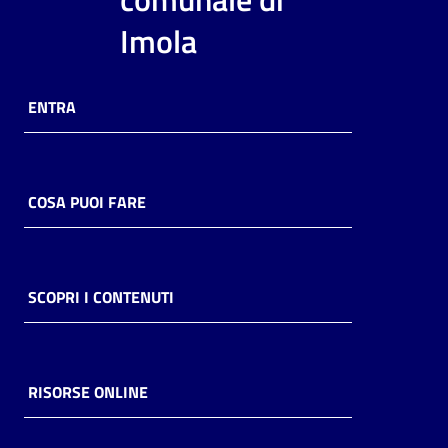
i
Imola
contenuti
ENTRA
Risorse
online
COSA PUOI FARE
Casa
SCOPRI I CONTENUTI
Piani
Archivio
storico
RISORSE ONLINE
Decentrate