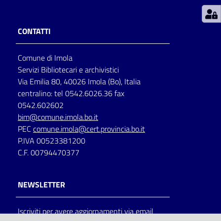
Patto
CONTATTI
per
la
Comune di Imola
lettura
Servizi Bibliotecari e archivistici
Via Emilia 80, 40026 Imola (Bo), Italia
centralino: tel 0542.6026.36 fax
Seguici
0542.602602
su
bim@comune.imola.bo.it
PEC
comune.imola@cert.provincia.bo.it
P.IVA 00523381200
C.F. 00794470377
NEWSLETTER
Iscriviti per avere aggiornamenti via email