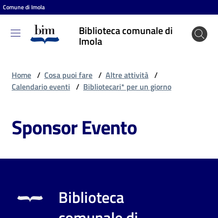
Comune di Imola
Vai al contenuto
Vai alla navigazione
Vai al footer
Biblioteca comunale di
Biblioteca
Imola
comunale
di Imola
Home
/
Cosa puoi fare
/
Altre attività
/
Calendario eventi
/
Bibliotecari* per un giorno
Entra
Sponsor Evento
Cosa
puoi
fare
Biblioteca
Scopri
comunale di