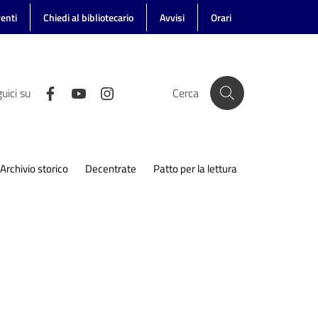
enti
Chiedi al bibliotecario
Avvisi
Orari
uici su
Cerca
Archivio storico
Decentrate
Patto per la lettura