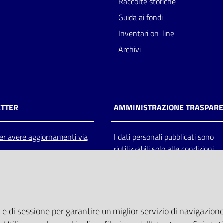
Raccolte storiche
Guida ai fondi
Inventari on-line
Archivi
TTER
AMMINISTRAZIONE TRASPAR
 per avere aggiornamenti via
I dati personali pubblicati sono
riutilizzabili solo alle condizioni
previste dalla direttiva comunitar
2003/98/CE e dal d.lgs. 36/200
 e di sessione per garantire un miglior servizio di navigazione 