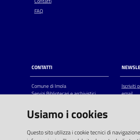
Contatti
FAQ
CONTATTI
NEWSLE
Comune di Imola
Iscriviti
Servizi Bibliotecari e archivistici
email
Via Emilia 80, 40026 Imola (Bo),
Italia
Usiamo i cookies
centralino: tel 0542.6026.36 fax
0542.602602
bim@comune.imola.bo.it
Questo sito utilizza i cookie tecnici di navigazione
PEC