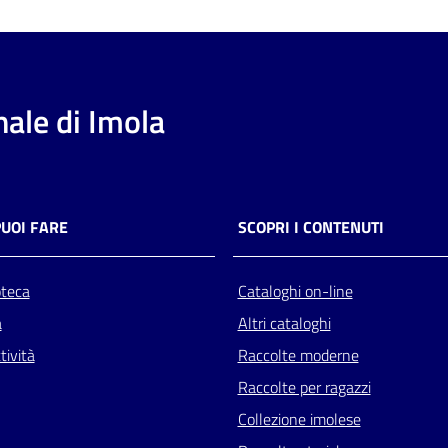
ale di Imola
PUOI FARE
SCOPRI I CONTENUTI
oteca
Cataloghi on-line
a
Altri cataloghi
tività
Raccolte moderne
Raccolte per ragazzi
Collezione imolese