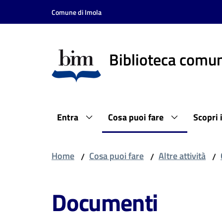
Vai al contenuto
Vai alla navigazione
Vai al footer
Comune di Imola
Biblioteca comun
Entra
Cosa puoi fare
Scopri 
Home
Cosa puoi fare
Altre attività
/
/
/
Documenti