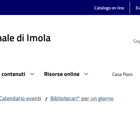
Catalogo on line
Ev
ale di Imola
Seg
i contenuti
Risorse online
Casa Piani
Calendario eventi
Bibliotecari* per un giorno
/