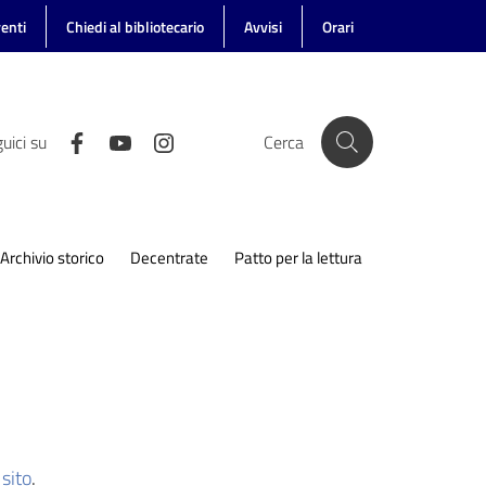
enti
Chiedi al bibliotecario
Avvisi
Orari
uici su
Cerca
Archivio storico
Decentrate
Patto per la lettura
sito
.