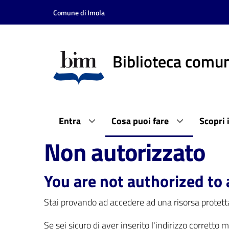
Vai al contenuto
Vai alla navigazione
Vai al footer
Comune di Imola
Biblioteca comun
Entra
Cosa puoi fare
Scopri 
Non autorizzato
You are not authorized to 
Stai provando ad accedere ad una risorsa protetta
Se sei sicuro di aver inserito l'indirizzo corretto