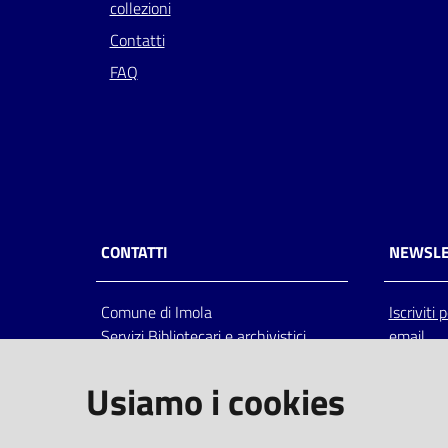
collezioni
Contatti
FAQ
CONTATTI
NEWSLE
Comune di Imola
Iscriviti
Servizi Bibliotecari e archivistici
email
Via Emilia 80, 40026 Imola (Bo),
Italia
Usiamo i cookies
centralino: tel 0542.6026.36 fax
0542.602602