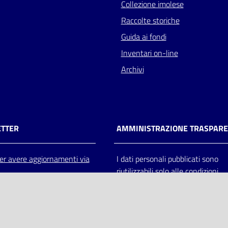
Collezione imolese
Raccolte storiche
Guida ai fondi
Inventari on-line
Archivi
TTER
AMMINISTRAZIONE TRASPAR
 per avere aggiornamenti via
I dati personali pubblicati sono
riutilizzabili solo alle condizioni
previste dalla direttiva comunitar
2003/98/CE e dal d.lgs. 36/200